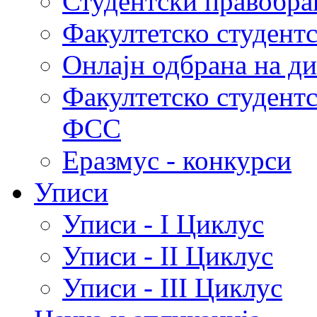
Студентски правобра
Факултетско студент
Онлајн одбрана на д
Факултетско студент
ФСС
Еразмус - конкурси
Уписи
Уписи - I Циклус
Уписи - II Циклус
Уписи - III Циклус