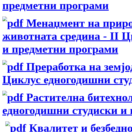
предметни програми
Менаџмент на приро
животната средина - II 
и предметни програми
Преработка на земјо
Циклус едногодишни сту
Растителна битехнол
едногодишни студиски и
Квалитет и безбедно