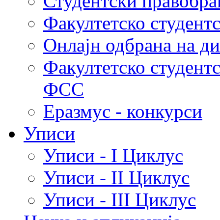
Студентски правобра
Факултетско студент
Онлајн одбрана на д
Факултетско студент
ФСС
Еразмус - конкурси
Уписи
Уписи - I Циклус
Уписи - II Циклус
Уписи - III Циклус