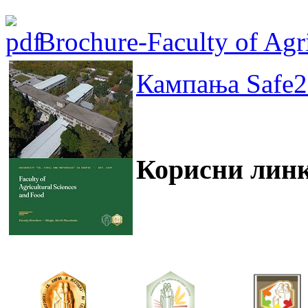
Brochure-Faculty of Agri
Кампања Safe2
Корисни лин