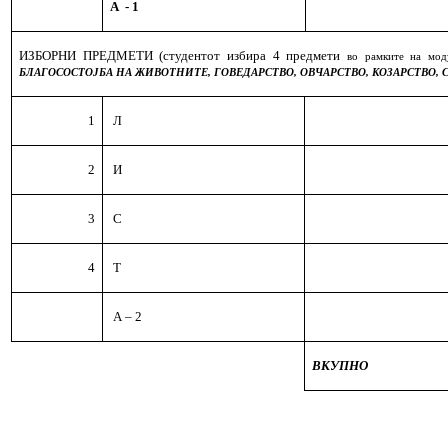
А
- 1
ИЗБОРНИ ПРЕДМЕТИ
(студентот избира 4
предмети
во рамките на моду
БЛАГОСОСТОЈБА НА ЖИВОТНИТЕ, ГОВЕДАРСТВО, ОВЧАРСТВО, КОЗАРСТВО,
1
Л
2
И
3
С
4
Т
А – 2
ВКУПНО