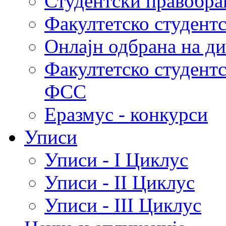
Студентски правобра
Факултетско студент
Онлајн одбрана на д
Факултетско студент
ФСС
Еразмус - конкурси
Уписи
Уписи - I Циклус
Уписи - II Циклус
Уписи - III Циклус