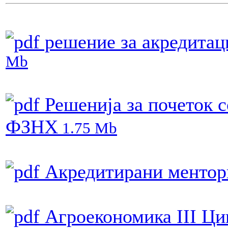
решение за акредитаци
Mb
Решенија за почеток со
ФЗНХ
1.75 Mb
Акредитирани ментори
Агроекономика III Ц