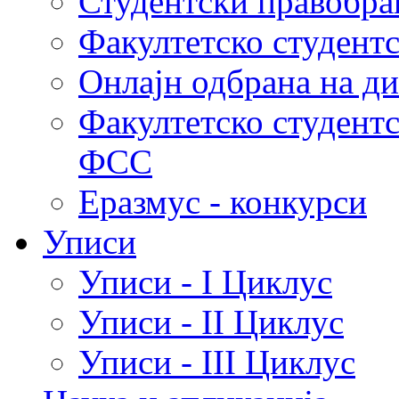
Студентски правобра
Факултетско студент
Онлајн одбрана на д
Факултетско студент
ФСС
Еразмус - конкурси
Уписи
Уписи - I Циклус
Уписи - II Циклус
Уписи - III Циклус