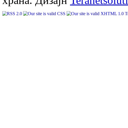
храна. Дизајн
Teranetsolut