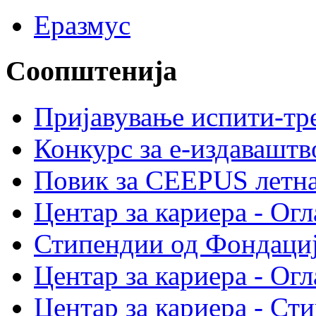
Еразмус
Соопштенија
Пријавување испити-тре
Конкурс за е-издавашт
Повик за CEEPUS летн
Центар за кариера - Огл
Стипендии од Фондациј
Центар за кариера - Огл
Центар за кариера - Ст