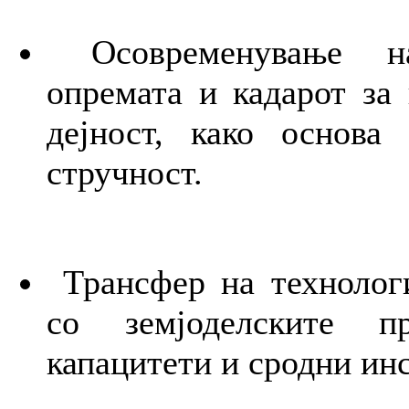
Осовременување на 
опремата и кадарот за 
дејност, како основа
стручност.
Трансфер на технологи
со земјоделските пр
капацитети и сродни ин