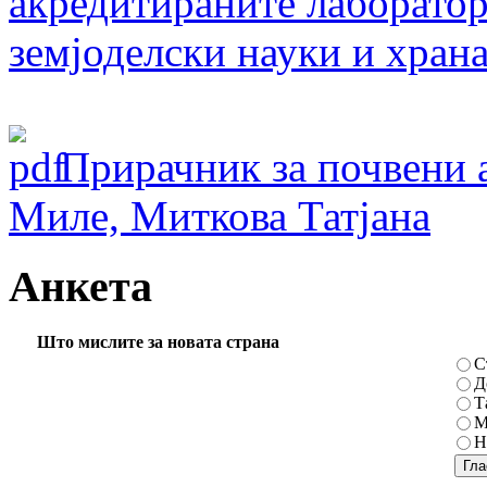
акредитираните лаборатор
земјоделски науки и хран
Прирачник за почвени 
Миле, Миткова Татјана
Анкета
Што мислите за новата страна
С
Д
Т
М
Н