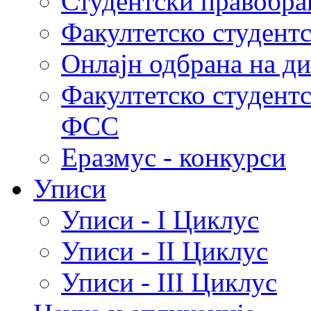
Студентски правобра
Факултетско студент
Онлајн одбрана на д
Факултетско студент
ФСС
Еразмус - конкурси
Уписи
Уписи - I Циклус
Уписи - II Циклус
Уписи - III Циклус