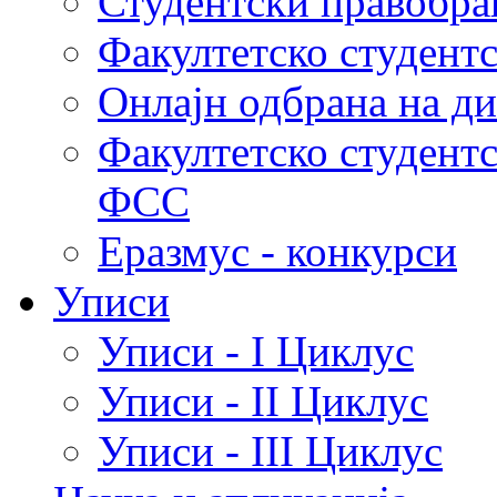
Студентски правобра
Факултетско студент
Онлајн одбрана на д
Факултетско студент
ФСС
Еразмус - конкурси
Уписи
Уписи - I Циклус
Уписи - II Циклус
Уписи - III Циклус