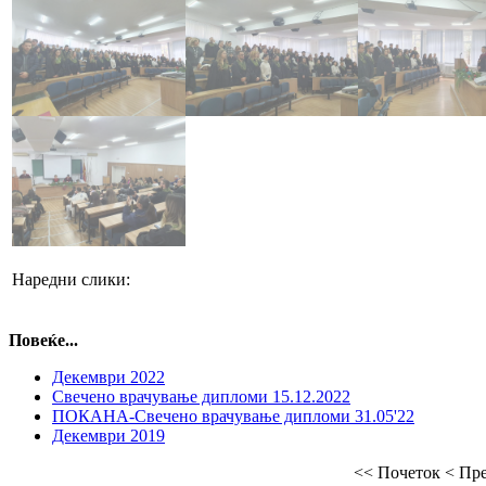
❮
Наредни слики:
Повеќе...
Декември 2022
Свечено врачување дипломи 15.12.2022
ПОКАНА-Свечено врачување дипломи 31.05'22
Декември 2019
<< Почеток
< Пр