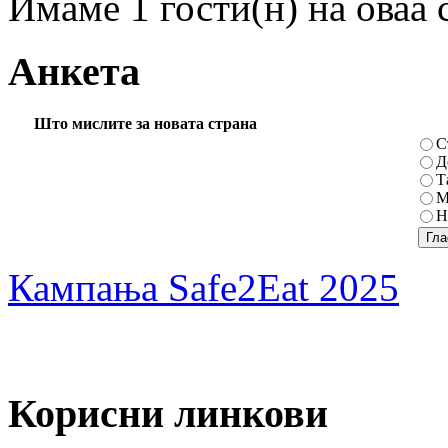
Имаме 1 гости(н) на оваа 
Анкета
Што мислите за новата страна
С
Д
Т
М
Н
Кампања Safe2Eat 2025
Корисни линкови