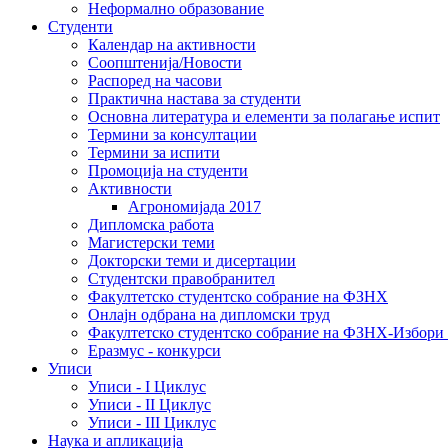
Неформално образование
Студенти
Календар на активности
Соопштенија/Новости
Распоред на часови
Практична настава за студенти
Основна литература и елементи за полагање испит
Термини за консултации
Термини за испити
Промоција на студенти
Активности
Агрономијада 2017
Дипломска работа
Магистерски теми
Докторски теми и дисертации
Студентски правобранител
Факултетско студентско собрание на ФЗНХ
Онлајн одбрана на дипломски труд
Факултетско студентско собрание на ФЗНХ-Избор
Еразмус - конкурси
Уписи
Уписи - I Циклус
Уписи - II Циклус
Уписи - III Циклус
Наука и апликација