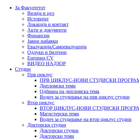
За Факултетот
Визија и цел
Историјат
Локација и контакт
Акти и документи
Финансии
Јавни набавки
Евалуација/Самоевалуација
Одлуки и билтени
Europass CV
ВИДЕО НАДЗОР
Студии
Прв циклус
ПРВ ЦИКЛУС-НОВИ СТУДИСКИ ПРОГРА
Дипломски теми
Одбрана на дипломска тема
Водич за студирање на прв циклус студии
Втор циклус
ВТОР ЦИКЛУС-НОВИ СТУДИСКИ ПРОГР
Магистерски теми
Водич за студирање на втор циклус студии
Докторски студии
Докторски студии
Докторски теми