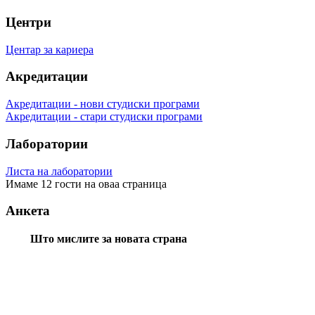
Центри
Центар за кариера
Акредитации
Акредитации - нови студиски програми
Акредитации - стари студиски програми
Лаборатории
Листа на лаборатории
Имаме 12 гости на оваа страница
Анкета
Што мислите за новата страна