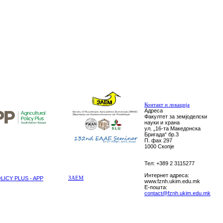
Контакт и локација
Адреса
Факултет за земјоделски
науки и храна
ул. „16-та Македонска
Бригада“ бр.3
П. фах 297
1000 Скопје
Тел: +389 2 3115277
Интернет адреса:
ICY PLUS - APP
ЗАЕМ
www.fznh.ukim.edu.mk
E-пошта:
contact@fznh.ukim.edu.mk