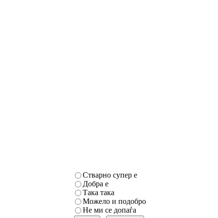
Стварно супер е
Добра е
Така така
Можело и подобро
Не ми се допаѓа