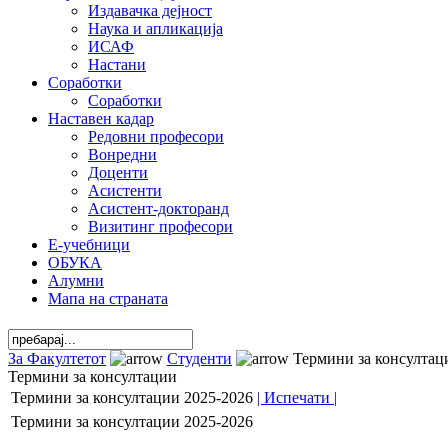
Издавачка дејност
Наука и апликација
ИСАФ
Настани
Соработки
Соработки
Наставен кадар
Редовни професори
Вонредни
Доценти
Асистенти
Асистент-докторанд
Визитинг професори
Е-учебници
ОБУКА
Алумни
Мапа на страната
За Факултетот
Студенти
Термини за консултац
Термини за консултации
Термини за консултации 2025-2026
| Испечати |
Термини за консултации 2025-2026