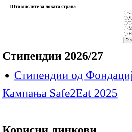
Што мислите за новата страна
С
Д
Т
М
Н
Стипендии 2026/27
Стипендии од Фондациј
Кампања Safe2Eat 2025
Корисни линкови