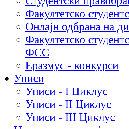
Студентски правобра
Факултетско студент
Онлајн одбрана на д
Факултетско студент
ФСС
Еразмус - конкурси
Уписи
Уписи - I Циклус
Уписи - II Циклус
Уписи - III Циклус