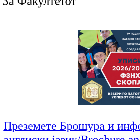
За Факултетот
Преземете Брошура и инфо
англиски јазик/Brochure an