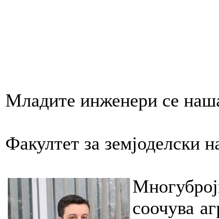
Младите инженери се наша
Факултет за земјоделски н
Многуброј
соочува аг