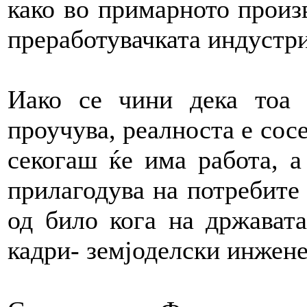
како во примарното произв
преработувачката индустри
Иако се чини дека тоа
проучува, реалноста е сос
секогаш ќе има работа, а
прилагодува на потребите 
од било кога на држават
кадри- земјоделски инжен