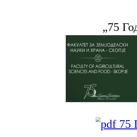
„75 Г
75 