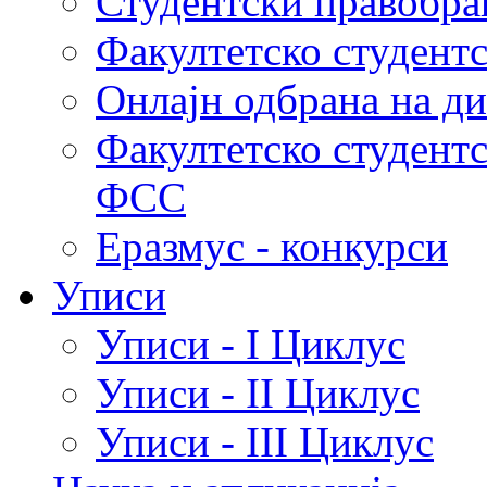
Студентски правобра
Факултетско студент
Онлајн одбрана на д
Факултетско студент
ФСС
Еразмус - конкурси
Уписи
Уписи - I Циклус
Уписи - II Циклус
Уписи - III Циклус