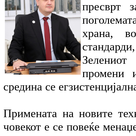
пресврт з
поголемат
храна, в
стандард
Зелениот
промени и
средина се егзистенцијална
Примената на новите тех
човекот е се повеќе менаџе