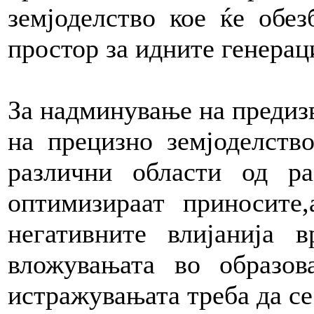
земјоделство кое ќе обез
простор за идните генерац
За надминување на предизв
на прецизно земјоделство
различни области од р
оптимизираат приносите
негативните влијанија в
вложувањата во образов
истражувањата треба да се