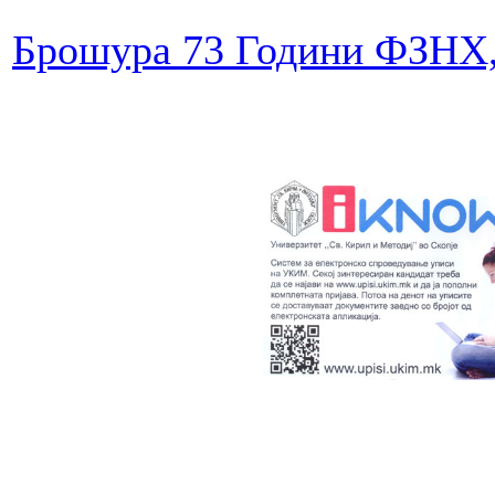
Брошура 73 Години ФЗН