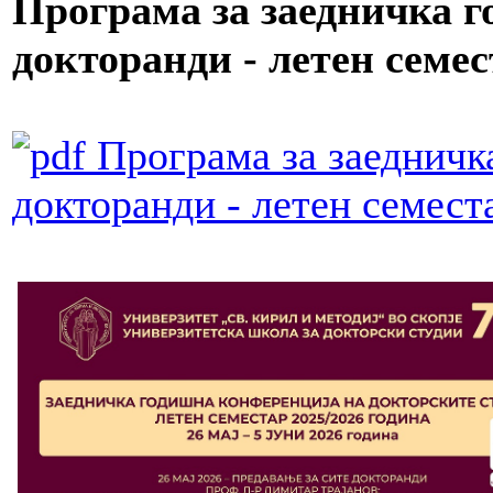
Програма за заедничка г
докторанди - летен семес
Програма за заедничк
докторанди - летен семест