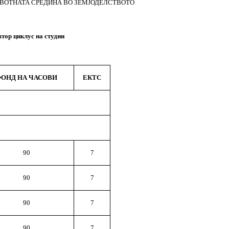
ИВОТНАТА СРЕДИНА ВО ЗЕМЈОДЕЛСТВОТО
втор циклус на студии
ОНД НА ЧАСОВИ
ЕКТС
9
0
7
9
0
7
9
0
7
9
0
7