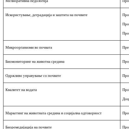
Мелиоративна педологија
Про
Искористување, деградација и заштита на почвите
Про
Про
Про
Микроорганизми во почвата
Пре
Биомониторинг на животна средина
Про
Одржливо управување со почвите
Про
Квалитет на водата
Про
Доц
Маркетинг на животната средина и социјална одговорност
Про
Биоремедијација на почвите
Про