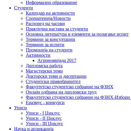
Неформално образование
Студенти
Календар на активности
Соопштенија/Новости
Распоред на часови
Практична настава за студенти
Основна литература и елементи за полагање испит
Термини за консултации
Термини за испити
Промоција на студенти
Активности
Агрономијада 2017
Дипломска работа
Магистерски теми
Докторски теми и дисертации
Студентски правобранител
Факултетско студентско собрание на ФЗНХ
Онлајн одбрана на дипломски труд
Факултетско студентско собрание на ФЗНХ-Избор
Еразмус - конкурси
Уписи
Уписи - I Циклус
Уписи - II Циклус
Уписи - III Циклус
Наука и апликација