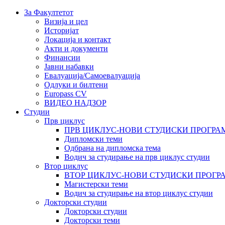
За Факултетот
Визија и цел
Историјат
Локација и контакт
Акти и документи
Финансии
Јавни набавки
Евалуација/Самоевалуација
Одлуки и билтени
Europass CV
ВИДЕО НАДЗОР
Студии
Прв циклус
ПРВ ЦИКЛУС-НОВИ СТУДИСКИ ПРОГРА
Дипломски теми
Одбрана на дипломска тема
Водич за студирање на прв циклус студии
Втор циклус
ВТОР ЦИКЛУС-НОВИ СТУДИСКИ ПРОГР
Магистерски теми
Водич за студирање на втор циклус студии
Докторски студии
Докторски студии
Докторски теми