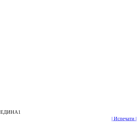
РЕДИНА1
| Испечати |