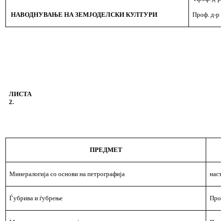
НАВОДНУВАЊЕ НА ЗЕМЈОДЕЛСКИ КУЛТУРИ
Проф. д-р
ЛИСТА
2
.
ПРЕДМЕТ
Минералогија
со
основи
на
петрографија
нас
Ѓубрива и ѓубрење
Про