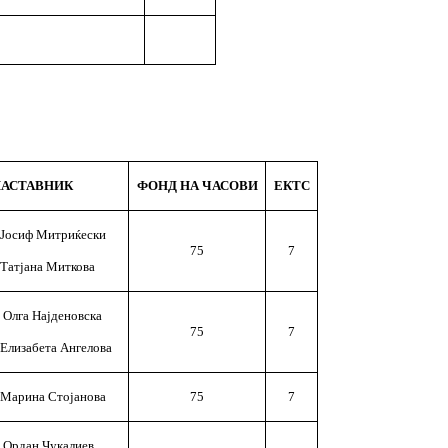
АСТАВНИК
ФОНД НА ЧАСОВИ
ЕКТС
 Јосиф Митриќески
75
7
 Татјана Миткова
 Олга Најденовска
75
7
 Елизабета Ангелова
 Марина Стојанова
75
7
 Ордан Чукалиев