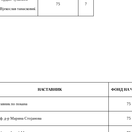
75
7
 Вјекослав танасковиќ
НАСТАВНИК
ФОНД НА 
тавник по покана
75
ф. д-р Марина Стојанова
75