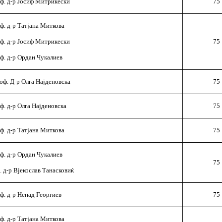
ф. д-р Јосиф Митрикески
75
ф. д-р Татјана Миткова
ф. д-р Јосиф Митрикески
75
ф. д-р Ордан Чукалиев
оф. Д-р Олга Најденовска
75
ф. д-р Олга Најденовска
75
ф. д-р Татјана Миткова
75
ф. д-р Ордан Чукалиев
75
. д-р Вјекослав Танасковиќ
ф. д-р Ненад Георгиев
75
ф. д-р Татјана Миткова