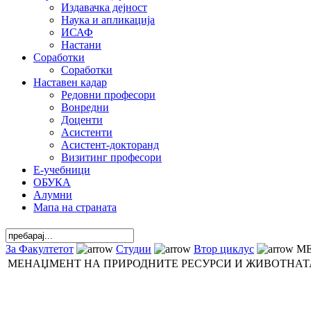
Издавачка дејност
Наука и апликација
ИСАФ
Настани
Соработки
Соработки
Наставен кадар
Редовни професори
Вонредни
Доценти
Асистенти
Асистент-докторанд
Визитинг професори
Е-учебници
ОБУКА
Алумни
Мапа на страната
За Факултетот
Студии
Втор циклус
МЕ
МЕНАЏМЕНТ НА ПРИРОДНИТЕ РЕСУРСИ И ЖИВОТНАТ