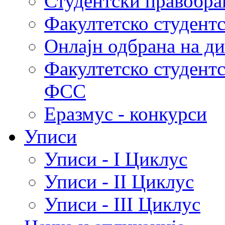
Студентски правобра
Факултетско студент
Онлајн одбрана на д
Факултетско студент
ФСС
Еразмус - конкурси
Уписи
Уписи - I Циклус
Уписи - II Циклус
Уписи - III Циклус