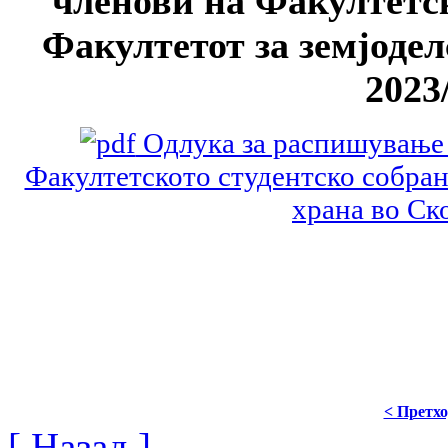
членови на Факултетск
Факултетот за земјодел
2023
Одлука за распишување 
Факултетското студентско собран
храна во Ск
< Претх
[ Назад ]