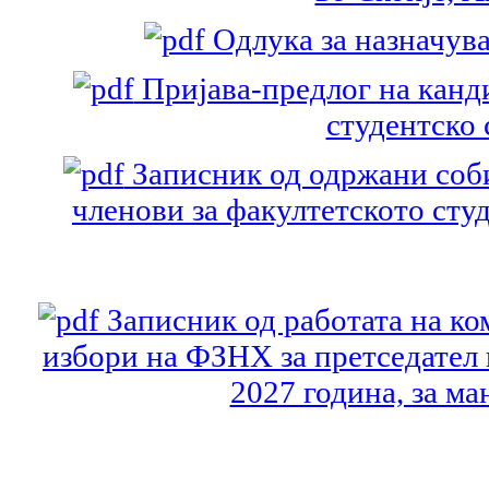
Одлука за назначув
Пријава-предлог на канди
студентско
Записник од одржани соби
членови за факултетското сту
Записник од работата на ко
избори на ФЗНХ за претседател 
2027 година, за ма