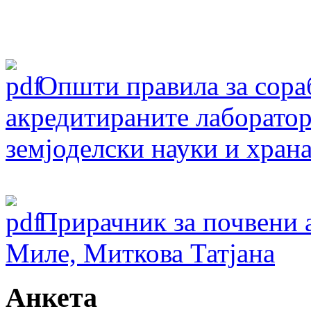
Oпшти правила за сораб
акредитираните лаборатор
земјоделски науки и хран
Прирачник за почвени 
Миле, Миткова Татјана
Анкета