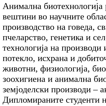
Анимална биотехнологија 
вештини во научните облас
производство на говеда, с
пчеларство, генетика и се
технологија на производи 
потекло, исхрана и добито
животни, физиологија, био
зоохигиена и анимална био
земјоделски производи – 
Дипломираните студенти н