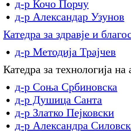
д-р Кочо Порчу
д-р Александар Узунов
Катедра за здравје и благо
д-р Методија Трајчев
Катедра за технологија на
д-р Соња Србиновска
д-р Душица Санта
д-р Златко Пејковски
д-р Александра Силовск