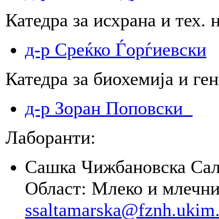
Катедра за исхрана и тех. 
д-р Среќко Ѓорѓиевски
Катедра за биохемија и ге
д-р Зоран Поповски
Лаборанти:
Сашка Чижбановска Сал
Област: Млеко и млечни
ssaltamarska@fznh.ukim