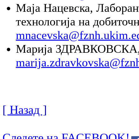
Маја Нацевска, Лаборан
технологија на добиточн
mnacevska@fznh.ukim.e
Марија ЗДРАВКОВСКА, 
marija.zdravkovska@fzn
[ Назад ]
Следете на FACEBOOK!