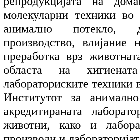
репродукцијата на дом
молекуларни техники во 
анимално потекло, д
производство, влијание 
преработка врз животнат
областа на хигиената
лабораториските техники в
Институтот за анимално
акредитираната лаборат
животни, како и лабор
производи и лабораторија