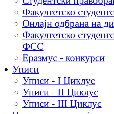
Студентски правобра
Факултетско студент
Онлајн одбрана на д
Факултетско студент
ФСС
Еразмус - конкурси
Уписи
Уписи - I Циклус
Уписи - II Циклус
Уписи - III Циклус