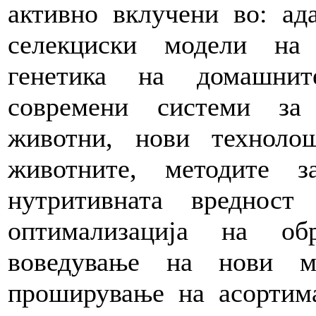
активно вклучени во: ад
селекциски модели на
генетика на домашнит
современи системи за
животни, нови техноло
животните, методите 
нутритивната вреднос
оптимализација на об
воведување на нови м
проширување на асортим