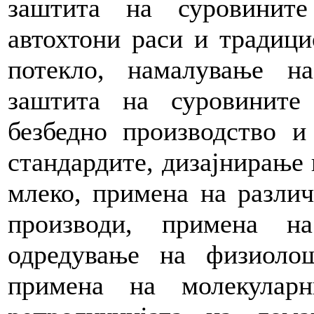
заштита на суровинит
автохтони раси и традиц
потекло, намалување н
заштита на суровините
безбедно производство и
стандардите, дизајнирање 
млеко, примена на разли
производи, примена н
одредување на физиолош
примена на молекулар