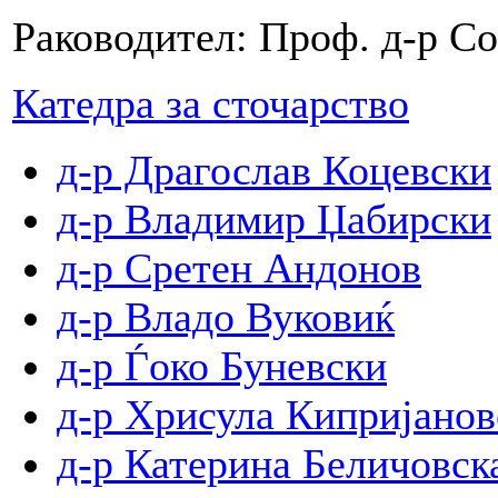
Раководител: Проф. д-р С
Катедра за сточарство
д-р Драгослав Коцевски
д-р Владимир Џабирски
д-р Сретен Андонов
д-р Владо Вуковиќ
д-р Ѓоко Буневски
д-р Хрисула Кипријанов
д-р Катерина Беличовск