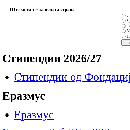
Што мислите за новата страна
С
Д
Т
М
Н
Стипендии 2026/27
Стипендии од Фондациј
Еразмус
Еразмус