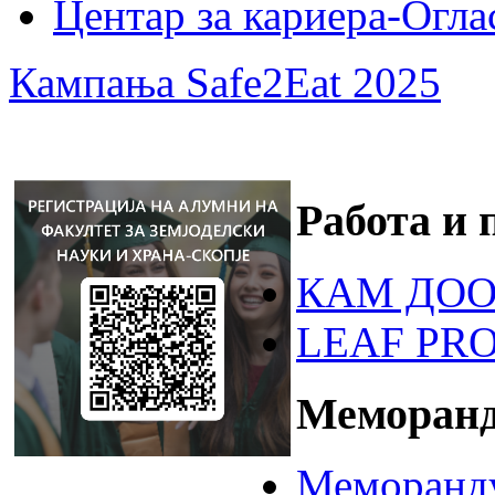
Центар за кариера-Огла
Кампања Safe2Eat 2025
Работа и 
КАМ ДОО
LEAF PR
Меморанд
Меморанду