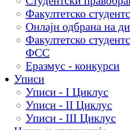
Студентски правобра
Факултетско студент
Онлајн одбрана на д
Факултетско студент
ФСС
Еразмус - конкурси
Уписи
Уписи - I Циклус
Уписи - II Циклус
Уписи - III Циклус