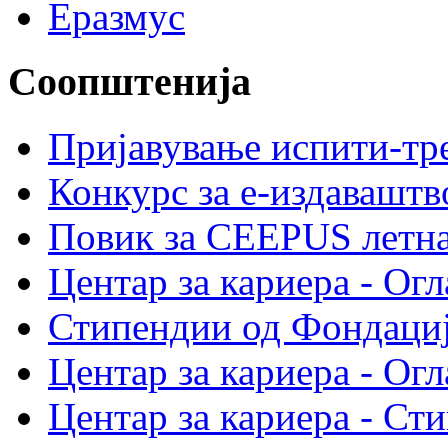
Еразмус
Соопштенија
Пријавување испити-тре
Конкурс за е-издавашт
Повик за CEEPUS летн
Центар за кариера - Огл
Стипендии од Фондациј
Центар за кариера - Огл
Центар за кариера - Ст