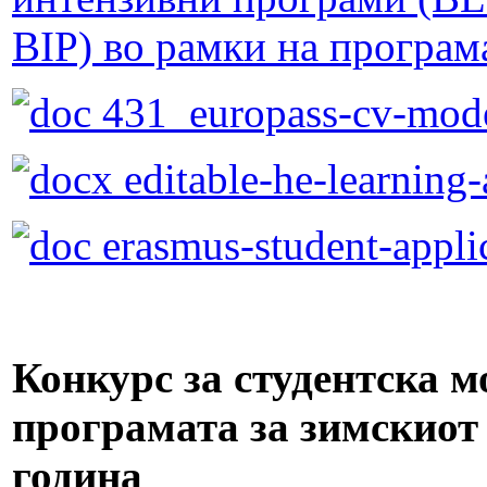
BIP) во рамки на прогр
431_europass-cv-mod
editable-he-learning
erasmus-student-appli
Конкурс за студентска 
програмата за зимскиот 
година