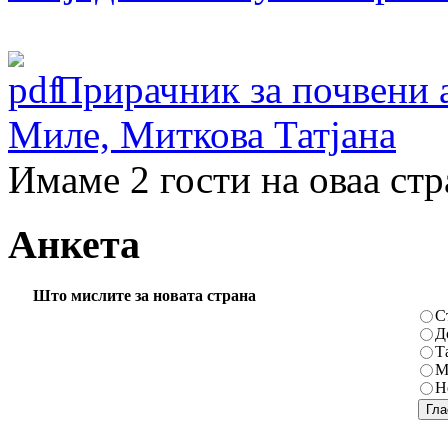
Прирачник за почвени 
Миле, Миткова Татјана
Имаме 2 гости на оваа ст
Анкета
Што мислите за новата страна
С
Д
Т
М
Н