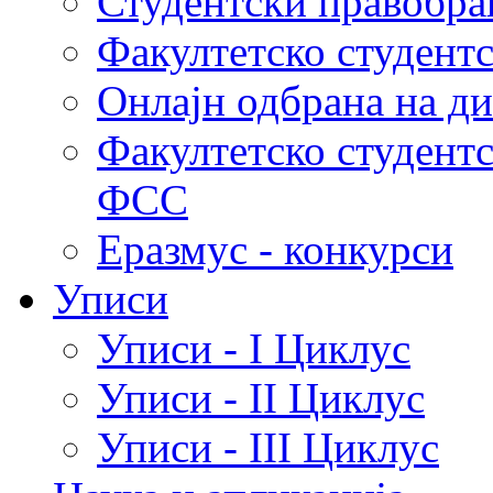
Студентски правобра
Факултетско студент
Онлајн одбрана на д
Факултетско студент
ФСС
Еразмус - конкурси
Уписи
Уписи - I Циклус
Уписи - II Циклус
Уписи - III Циклус