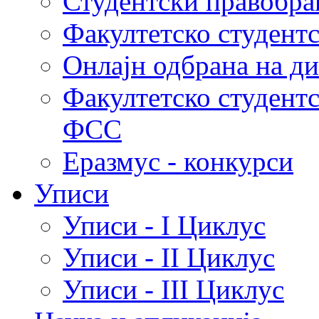
Студентски правобра
Факултетско студент
Онлајн одбрана на д
Факултетско студент
ФСС
Еразмус - конкурси
Уписи
Уписи - I Циклус
Уписи - II Циклус
Уписи - III Циклус