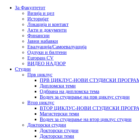
За Факултетот
Визија и цел
Историјат
Локација и контакт
Акти и документи
Финансии
Јавни набавки
Евалуација/Самоевалуација
Одлуки и билтени
Europass CV
ВИДЕО НАДЗОР
Студии
Прв циклус
ПРВ ЦИКЛУС-НОВИ СТУДИСКИ ПРОГРА
Дипломски теми
Одбрана на дипломска тема
Водич за студирање на прв циклус студии
Втор циклус
ВТОР ЦИКЛУС-НОВИ СТУДИСКИ ПРОГР
Магистерски теми
Водич за студирање на втор циклус студии
Докторски студии
Докторски студии
Докторски теми