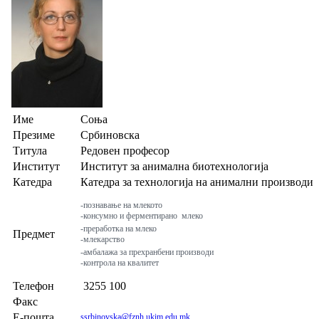
Име
Соња
Презиме
Србиновска
Титула
Редовен професор
Институт
Институт за анимална биотехнологија
Катедра
Катедра за технологија на анимални производи
-познавање на млекото
-консумно и ферментирано
млеко
-преработка на млеко
Предмет
-млекарство
-амбалажа за прехранбени производи
-контрола на квалитет
Телефон
3255 100
Факс
Е-пошта
ssrbinovska@fznh.ukim.edu.mk