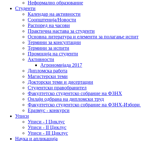
Неформално образование
Студенти
Календар на активности
Соопштенија/Новости
Распоред на часови
Практична настава за студенти
Основна литература и елементи за полагање испит
Термини за консултации
Термини за испити
Промоција на студенти
Активности
Агрономијада 2017
Дипломска работа
Магистерски теми
Докторски теми и дисертации
Студентски правобранител
Факултетско студентско собрание на ФЗНХ
Онлајн одбрана на дипломски труд
Факултетско студентско собрание на ФЗНХ-Избор
Еразмус - конкурси
Уписи
Уписи - I Циклус
Уписи - II Циклус
Уписи - III Циклус
Наука и апликација