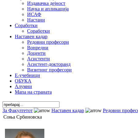
Издавачка дејност
Наука и апликација
ИСАФ
Настани
Соработки
Соработки
Наставен кадар
Редовни професори
Вонредни
Доценти
Асистенти
Асистент-докторанд
Визитинг професори
Е-учебници
ОБУКА
Алумни
Мапа на страната
За Факултетот
Наставен кадар
Редовни профес
Соња Србиновска