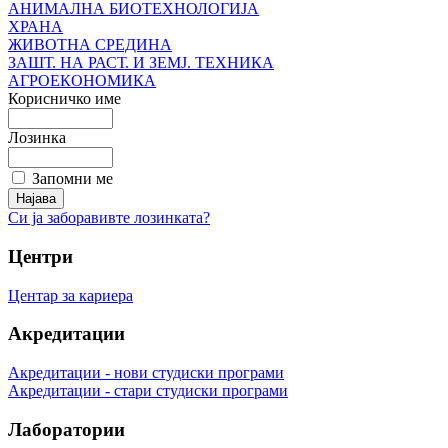
АНИМАЛНА БИОТЕХНОЛОГИЈА
ХРАНА
ЖИВОТНА СРЕДИНА
ЗАШТ. НА РАСТ. И ЗЕМЈ. ТЕХНИКА
АГРОЕКОНОМИКА
Корисничко име
Лозинка
Запомни ме
Си ја заборавивте лозинката?
Центри
Центар за кариера
Акредитации
Акредитации - нови студиски програми
Акредитации - стари студиски програми
Лаборатории