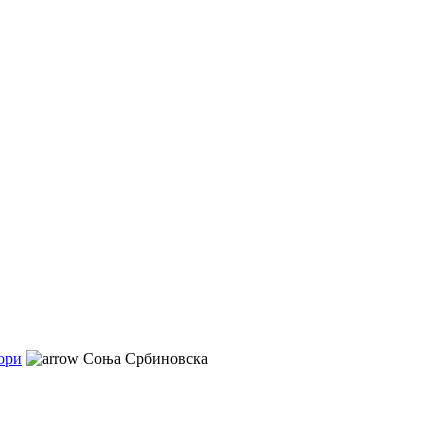
ори
Соња Србиновска