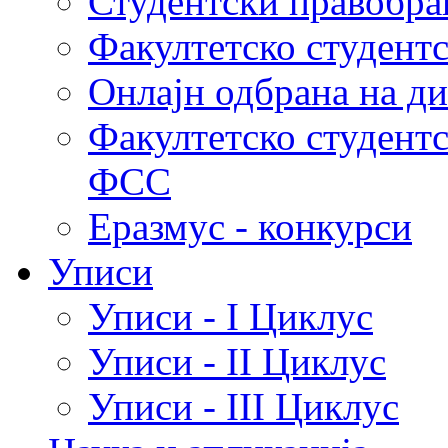
Студентски правобра
Факултетско студент
Онлајн одбрана на д
Факултетско студент
ФСС
Еразмус - конкурси
Уписи
Уписи - I Циклус
Уписи - II Циклус
Уписи - III Циклус