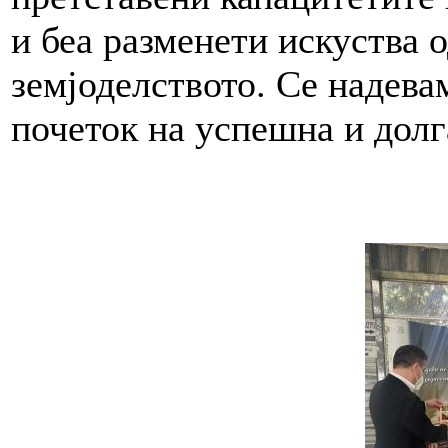
и беа разменети искуства 
земјоделството. Се надевам
почеток на успешна и долг