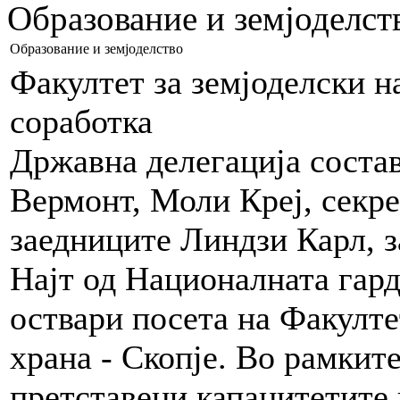
Образование и земјоделст
Образование и земјоделство
Факултет за земјоделски н
соработка
Државна делегација состав
Вермонт, Моли Креј, секрет
заедниците Линдзи Карл, з
Најт од Националната гард
оствари посета на Факулте
храна - Скопје. Во рамките
претставени капацитетите 