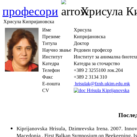
професори
Хрисула Ки
Хрисула Кипријановска
Име
Хрисула
Презиме
Кипријановска
Титула
Доктор
Научно звање
Редовен професор
Институт
Институт за анимална биотех
Катедра
Катедра за сточарство
Телефон
+389 2 3255100 лок.204
Факс
+389 2 3134 310
Е-пошта
hrisulak@fznh.ukim.edu.mk
CV
Hrisula Kiprijanovska
После
,
Kiprijanovska Hrisula
Dzimrevska Irena. 2007. Innov
Macedonia
. First Balkan Symposium on Beekeeping,
I