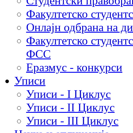
Студентски правобра
Факултетско студент
Онлајн одбрана на д
Факултетско студент
ФСС
Еразмус - конкурси
Уписи
Уписи - I Циклус
Уписи - II Циклус
Уписи - III Циклус