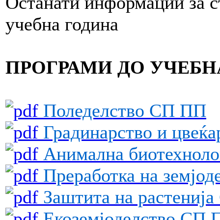
Останати информации за с
учебна година
ПРОГРАМИ ДО УЧЕБНА
Поледелство СП ПП
Градинарство и цвеќ
Анимална биотехноло
Преработка на земјод
Заштита на растениј
Екоземјоделство СП 