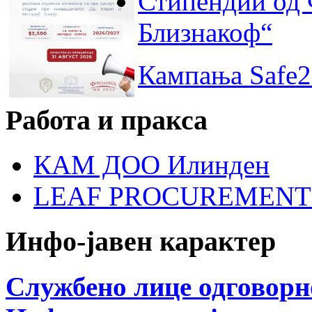
Стипендии од 
Близнакоф“
Кампања Safe2
Работа и пракса
КАМ ДОО Илинден
LEAF PROCUREMENT
Инфо-јавен карактер
Службено лице одговорн