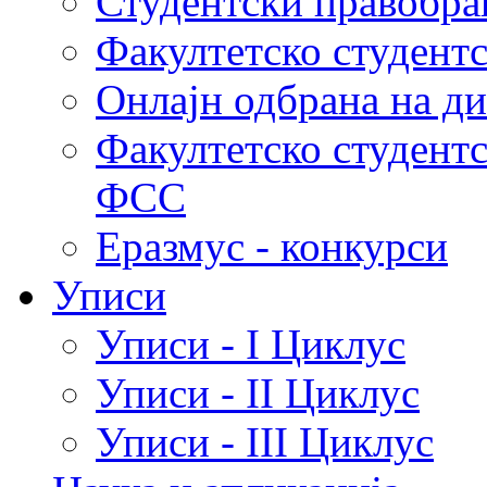
Студентски правобра
Факултетско студент
Онлајн одбрана на д
Факултетско студент
ФСС
Еразмус - конкурси
Уписи
Уписи - I Циклус
Уписи - II Циклус
Уписи - III Циклус