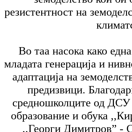
резистентност на земоделс
климат
Во таа насока како едн
младата генерација и нивн
адаптација на земоделст
предизвици. Благодар
средношколците од ДСУ 
образование и обука ,,К
,,Георги Димитров” - С