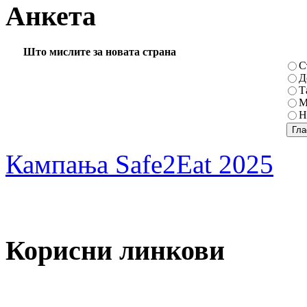
Анкета
Што мислите за новата страна
С
Д
Т
М
Н
Кампања Safe2Eat 2025
Корисни линкови