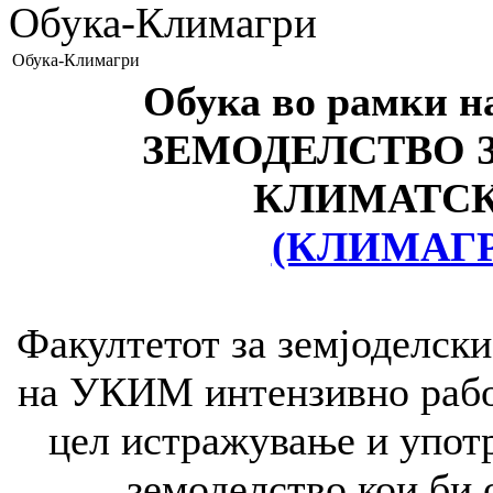
Обука-Климагри
Обука-Климагри
Обука во рамки 
ЗЕМОДЕЛСТВО 
КЛИМАТС
(КЛИМАГР
Факултетот за земјоделски
на УКИМ интензивно рабо
цел истражување и употр
земоделство кои би