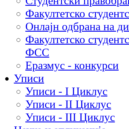
Студентски правобра
Факултетско студент
Онлајн одбрана на д
Факултетско студент
ФСС
Еразмус - конкурси
Уписи
Уписи - I Циклус
Уписи - II Циклус
Уписи - III Циклус