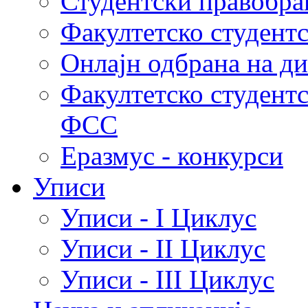
Студентски правобра
Факултетско студент
Онлајн одбрана на д
Факултетско студент
ФСС
Еразмус - конкурси
Уписи
Уписи - I Циклус
Уписи - II Циклус
Уписи - III Циклус