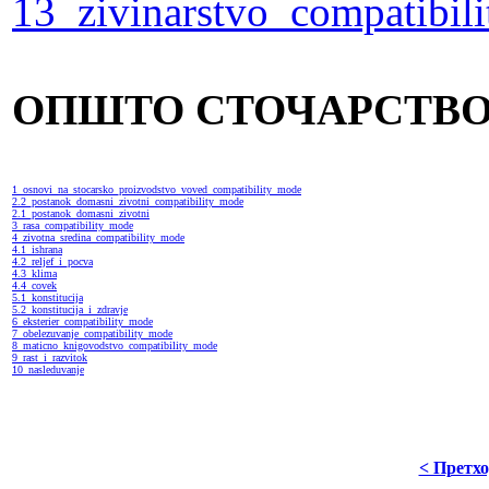
13_zivinarstvo_compatibil
ОПШТО СТОЧАРСТВ
1_osnovi_na_stocarsko_proizvodstvo_voved_compatibility_mode
2.2_postanok_domasni_zivotni_compatibility_mode
2.1_postanok_domasni_zivotni
3_rasa_compatibility_mode
4_zivotna_sredina_compatibility_mode
4.1_ishrana
4.2_reljef_i_pocva
4.3_klima
4.4_covek
5.1_konstitucija
5.2_konstitucija_i_zdravje
6_eksterier_compatibility_mode
7_obelezuvanje_compatibility_mode
8_maticno_knigovodstvo_compatibility_mode
9_rast_i_razvitok
10_nasleduvanje
< Претх