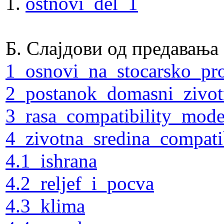
1.
ostnovi_del_1
Б. Слајдови од предавања
1_osnovi_na_stocarsko_pr
2_postanok_domasni_zivot
3_rasa_compatibility_mod
4_zivotna_sredina_compati
4.1_ishrana
4.2_reljef_i_pocva
4.3_klima