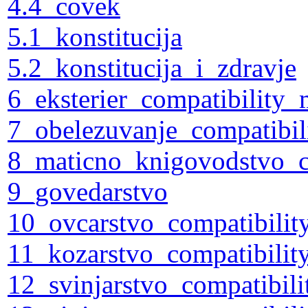
4.4_covek
5.1_konstitucija
5.2_konstitucija_i_zdravje
6_eksterier_compatibility
7_obelezuvanje_compatibi
8_maticno_knigovodstvo_c
9_govedarstvo
10_ovcarstvo_compatibili
11_kozarstvo_compatibili
12_svinjarstvo_compatibil