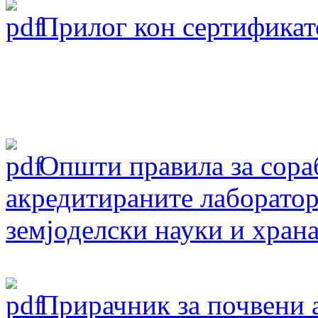
Прилог кон сертификат
Oпшти правила за сораб
акредитираните лаборатор
земјоделски науки и хран
Прирачник за почвени 