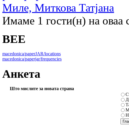
Миле, Миткова Татјана
Имаме 1 гости(н) на оваа 
BEE
macedonica/paperJAR/locations
macedonica/paperjar/frequencies
Анкета
Што мислите за новата страна
С
Д
Т
М
Н