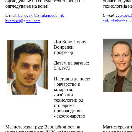
одгледување на говеда, технологија на
облагородува
одгледување на коњи
технологија н
E-mail:
bunevski@zf.ukim.edu.mk
E-mail
vvukovic
:
vuk_vlado@yaho
bunevski@gmail.com
Д-р Кочо Порчу
Вонреден
професор
Датум на раѓање:
5.3.1973
Наставна дејност:
- овчарство и
козарство
- избрани
технологии од
сточарско
производство
- екосточарство
Магистерски труд: Варијабилност на
Магистерски 