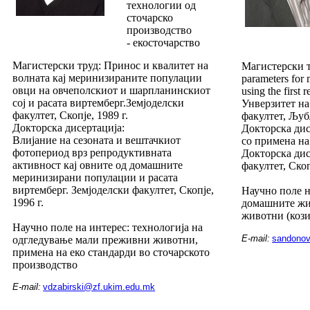
технологии од
сточарско
производство
- екосточарство
Магистерски труд: Принос и квалитет на
Магистерски тр
волната кај меринизираните популации
parameters for 
овци на овчеполскиот и шарпланинскиот
using the first r
сој и расата виртемберг.Земјоделски
Унверзитет н
факултет, Скопје, 1989 г.
факултет, Љуб
Докторска дисертација:
Докторска дис
Влијание на сезоната и вештачкиот
со примена на
фотопериод врз репродуктивната
Докторска дис
активност кај овните од домашните
факултет, Скопј
меринизирани популации и расата
виртемберг. Земјоделски факултет, Скопје,
Научно поле н
1996 г.
домашните жи
животни (кози
Научно поле на интерес: технологија на
E-mail:
sandono
одгледување мали преживни животни,
примена на еко стандарди во сточарското
производство
E-mail:
vdzabirski@zf.ukim.edu.mk