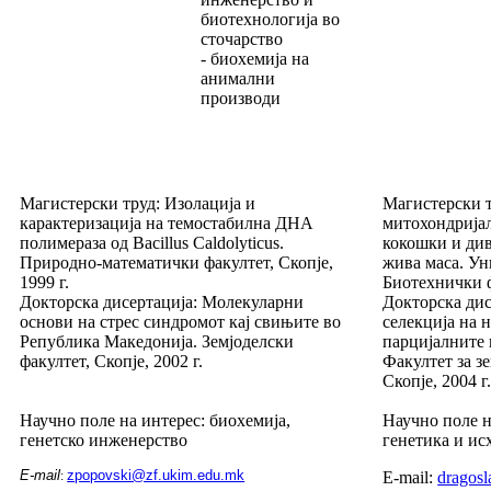
биотехнологија во
сточарство
- биохемија на
анимални
производи
Магистерски труд: Изолација и
Магистерски т
карактеризација на темостабилна ДНА
митохондрија
полимераза од Bacillus Caldolyticus.
кокошки и ди
Природно-математички факултет, Скопје,
жива маса. Ун
1999 г.
Биотехнички ф
Докторска дисертација: Молекуларни
Докторска дис
основи на стрес синдромот кај свињите во
селекција на н
Република Македонија. Земјоделски
парцијалните 
факултет, Скопје, 2002 г.
Факултет за з
Скопје, 2004 г
Научно поле на интерес: биохемија,
Научно поле н
генетско инженерство
генетика и ис
E-mail
zpopovski@zf.ukim.edu.mk
:
E-mail:
dragos