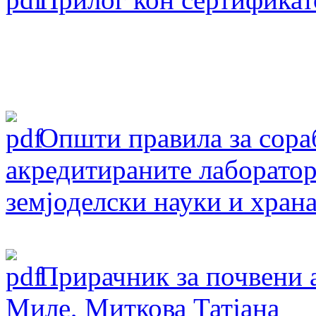
Oпшти правила за сораб
акредитираните лаборатор
земјоделски науки и хран
Прирачник за почвени 
Миле, Миткова Татјана