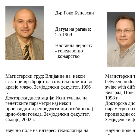
Д-р Ѓоко Буневски
Датум на раѓање:
5.5.1969
Наставна дејност:
- говедарство
- коњарство
Магистерски труд: Влијание на некои
Магистерски тр
фактори врз бројот на соматски клетки во
between product
кравјо млеко. Земјоделски факултет, 1996
swine with dif
г.
Белград, Пољо
Докторска дисертација: Испитување на
1998 г.
генетските параметри кај некои
Докторска дис
производни и репродуктивни особини кај
параметри на 
црно-бели говеда. Земјоделски факултет,
производни о
Скопје, 2002 г.
Земјоделски фа
Научно поле на интерес: технологија на
Научно поле н