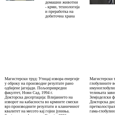
домашни животни
- крми, технологија
и преработка на
добиточна храна
Магистерски труд: Утицај извора енергије
Магистерски 
у оброку на производне резултате рано
глобулините в
одбијене јагнјади. Пољопривредни
имуноглобули
факултет, Нови Сад, 1994 г.
телињата зави
Докторска дисертација: Влијанието на
Земјоделски фа
изворот на кабасноста во крмните смески
Докторска дис
врз производните резултати и кланичниот
претколострал
квалитет на месото кај гојни јуниња.
гама-глобулин