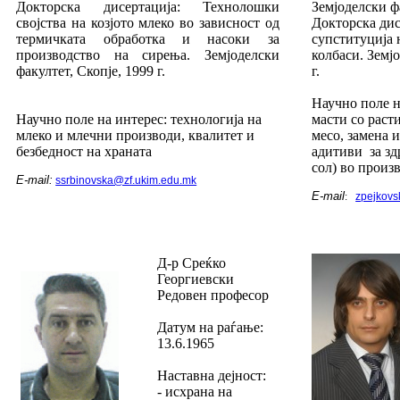
Докторска дисертација: Технолошки
Земјоделски фа
својства на козјото млеко во зависност од
Докторска дис
термичката обработка и насоки за
супституција 
производство на сирења. Земјоделски
колбаси. Земј
факултет, Скопје, 1999 г.
г.
Научно поле н
Научно поле на интерес: технологија на
масти со раст
млеко и млечни производи, квалитет и
месо, замена 
безбедност на храната
адитиви за зд
сол) во произ
E-mail:
ssrbinovska@zf.ukim.edu.mk
E-mail
:
zpejkovs
Д-р Среќко
Георгиевски
Редовен професор
Датум на раѓање:
13.6.1965
Наставна дејност:
- исхрана на