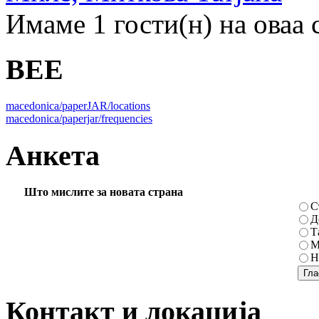
Имаме 1 гости(н) на оваа 
BEE
macedonica/paperJAR/locations
macedonica/paperjar/frequencies
Анкета
Што мислите за новата страна
С
Д
Т
М
Н
Контакт и локација