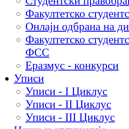
Студентски правобра
Факултетско студент
Онлајн одбрана на д
Факултетско студент
ФСС
Еразмус - конкурси
Уписи
Уписи - I Циклус
Уписи - II Циклус
Уписи - III Циклус