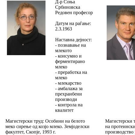
Д-р Соња
Србиновска
Редовен професор
Датум на раѓање:
2.3.1963
Наставна дејност:
- познавање на
млекото
- консумно и
ферментирано
млеко
- преработка на
млеко
- млекарство
- амбалажа за
прехранбени
производи
- контрола на
квалитет
Магистерски труд: Особини на белото
Магистерски 
меко сирење од козјо млеко. Земјоделски
на протеински
факултет, Скопје, 1993 г.
производство 