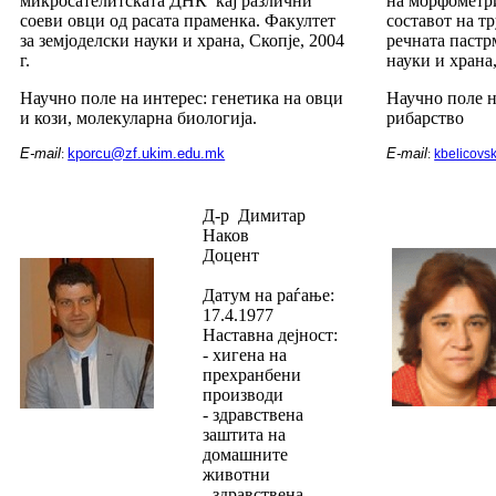
микросателитската ДНК кај различни
на морфометр
соеви овци од расата праменка. Факултет
составот на т
за земјоделски науки и храна, Скопје, 2004
речната пастр
г.
науки и храна,
Научно поле на интерес: генетика на овци
Научно поле н
и кози, молекуларна биологија.
рибарство
E-mail
kporcu@zf.ukim.edu.mk
E-mail
:
:
kbelicovs
Д-р Димитар
Наков
Доцент
Датум на раѓање:
17.4.1977
Наставна дејност:
- хигена на
прехранбени
производи
- здравствена
заштита на
домашните
животни
- здравствена