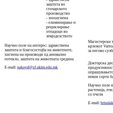
заштита во
сточарското
производство
- зоохигиена
- елиминирање и
рециклирање
отпадоци во
земјоделството
Магистерски т
Научно поле на интерес: здравствена
крлежот Varro
заштита и благосостојба на животните,
за негово суз
хигиена на производи од анимално
потекло, заштита на животната средина
Докторска дис
E-mail:
nakovd@zf.ukim.edu.mk
продуктивност
опрашувањето 
некои сорти б
Научно поле 
растенија, пч
со пчели
E-mail:
hrisul