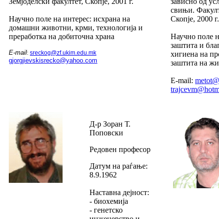
Земјоделски факултет, Скопје, 2001 г.
зависно од ус
свињи. Факулт
Научно поле на интерес: исхрана на
Скопје, 2000 г
домашни животни, крми, технологија и
преработка на добиточна храна
Научно поле н
заштита и бла
E-mail
:
sreckog@zf.ukim.edu.mk
хигиена на пр
gjorgjievskisrecko@yahoo.com
заштита на жи
E-mail:
metot@
trajcevm@hotm
Д-р Зоран Т.
Поповски
Редовен професор
Датум на раѓање:
8.9.1962
Наставна дејност:
- биохемија
- генетско
инженерство и