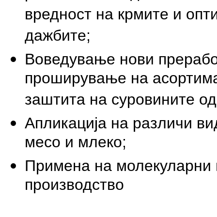
вредност на крмите и опт
дажбите;
Воведување нови преработ
проширување на асортима
заштита на суровините о
Апликација на различи ви
месо и млеко;
Примена на молекуларни 
производство