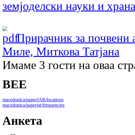
земјоделски науки и хран
Прирачник за почвени 
Миле, Миткова Татјана
Имаме 3 гости на оваа ст
BEE
macedonica/paperJAR/locations
macedonica/paperjar/frequencies
Анкета