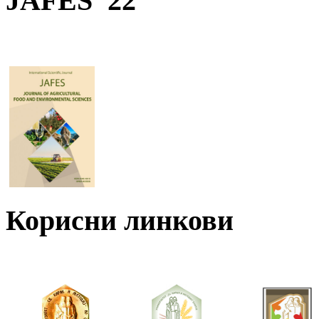
JAFES '22
Корисни линкови