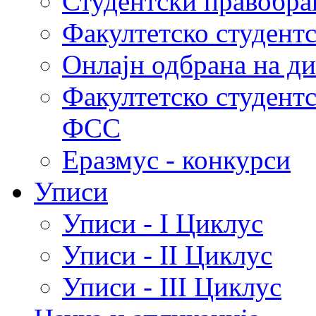
Студентски правобра
Факултетско студент
Онлајн одбрана на д
Факултетско студент
ФСС
Еразмус - конкурси
Уписи
Уписи - I Циклус
Уписи - II Циклус
Уписи - III Циклус