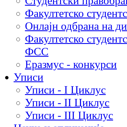
Студентски правобра
Факултетско студент
Онлајн одбрана на д
Факултетско студент
ФСС
Еразмус - конкурси
Уписи
Уписи - I Циклус
Уписи - II Циклус
Уписи - III Циклус