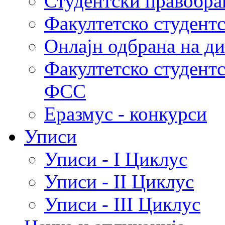
Студентски правобра
Факултетско студент
Онлајн одбрана на д
Факултетско студент
ФСС
Еразмус - конкурси
Уписи
Уписи - I Циклус
Уписи - II Циклус
Уписи - III Циклус