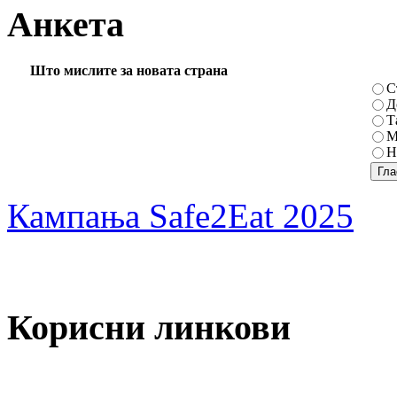
Анкета
Што мислите за новата страна
С
Д
Т
М
Н
Кампања Safe2Eat 2025
Корисни линкови