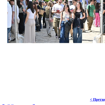
< Претх