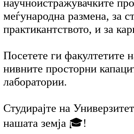
научноистражувачките прое
меѓународна размена, за с
практикантството, и за к
Посетете ги факултетите н
нивните просторни капаци
лаборатории.
Студирајте на Универзитет
нашата земја 🎓!