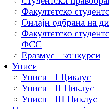
Студентски правобра
Факултетско студент
Онлајн одбрана на д
Факултетско студент
ФСС
Еразмус - конкурси
Уписи
Уписи - I Циклус
Уписи - II Циклус
Уписи - III Циклус