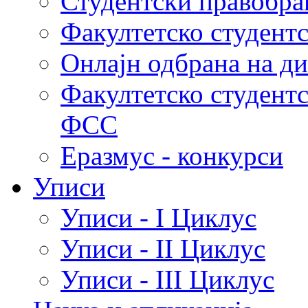
Студентски правобра
Факултетско студент
Онлајн одбрана на д
Факултетско студент
ФСС
Еразмус - конкурси
Уписи
Уписи - I Циклус
Уписи - II Циклус
Уписи - III Циклус