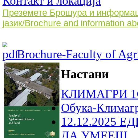
Контакт и локација
Преземете Брошура и информаци
јазик/Brochure and information ab
Brochure-Faculty of Agri
Настани
КЛИМАГРИ 16
Обука-Климаг
12.12.2025 Е
ДА УМЕЕШ