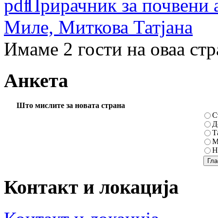
Прирачник за почвени 
Миле, Миткова Татјана
Имаме 2 гости на оваа ст
Анкета
Што мислите за новата страна
С
Д
Т
М
Н
Контакт и локација