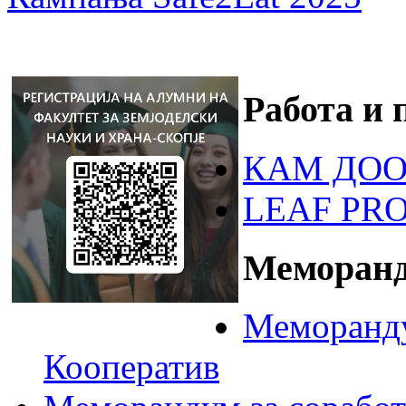
Работа и 
КАМ ДОО
LEAF PR
Меморанд
Меморанду
Кооператив