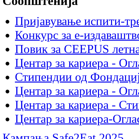
Соопштенија
Пријавување испити-тре
Конкурс за е-издавашт
Повик за CEEPUS летн
Центар за кариера - Огл
Стипендии од Фондациј
Центар за кариера - Огл
Центар за кариера - Ст
Центар за кариера-Огла
Кампања Safe2Eat 2025