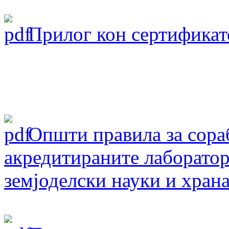
Прилог кон сертификат
Oпшти правила за сораб
акредитираните лаборатор
земјоделски науки и хран