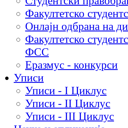
Студентски правобра
Факултетско студент
Онлајн одбрана на д
Факултетско студент
ФСС
Еразмус - конкурси
Уписи
Уписи - I Циклус
Уписи - II Циклус
Уписи - III Циклус