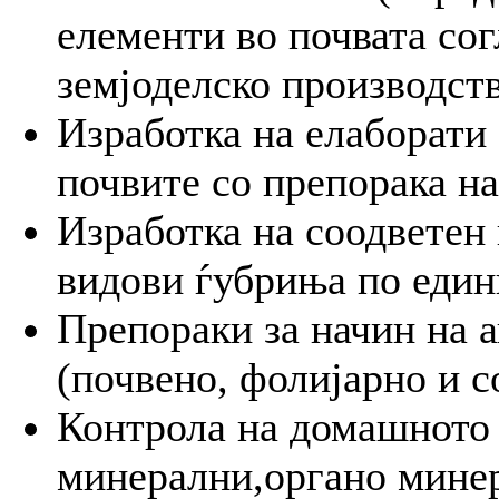
елементи во почвата сог
земјоделско производст
Изработка на елаборати 
почвите со препорака на
Изработка на соодветен 
видови ѓубриња по един
Препораки за начин на 
(почвено, фолијарно и с
Контрола на домашното 
минерални,органо минер