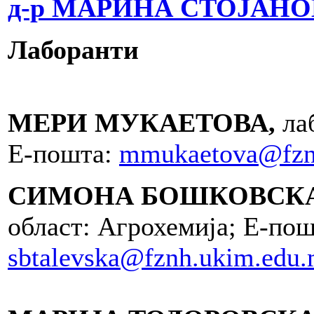
д-р МАРИНА СТОЈАНОВА
Лаборанти
МЕРИ МУКАЕТОВА,
ла
Е-пошта:
mmukaetova@fzn
СИМОНА БОШКОВСКА
област: Агрохемија; Е-пош
sbtalevska@fznh.ukim.edu