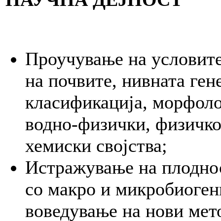
Проучување на условите
на почвите, нивната гене
класификација, морфоло
водно-физички, физичко
хемиски својства;
Истражување на плоднос
со мaкро и микробиоген
воведување на нови мето