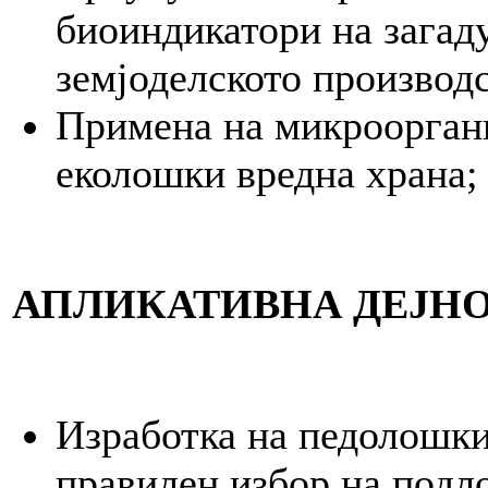
биоиндикатори на загад
земјоделското производс
Примена на микрооргани
еколошки вредна храна;
АПЛИКАТИВНА ДЕЈН
Изработка на педолошки
правилен избор на подл