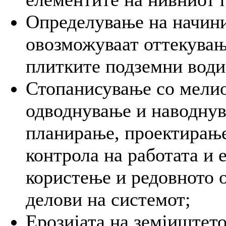
Определување на начини
овозможуваат оттекува
плитките подземни води
Стопанисување со мелио
одводнување и наводнув
планирање, проектирање
контрола на работата и
користење и редовното 
делови на системот;
Ерозијата на земјиштето