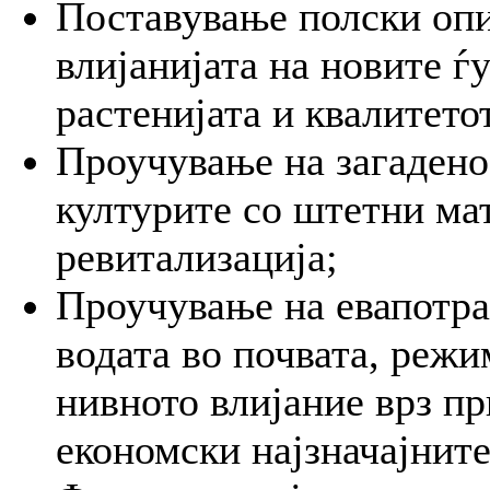
Поставување полски опи
влијанијата на новите ѓ
растенијата и квалитето
Проучување на загаденос
културите со штетни ма
ревитализација;
Проучување на евапотра
водата во почвата, режи
нивното влијание врз пр
економски најзначајните