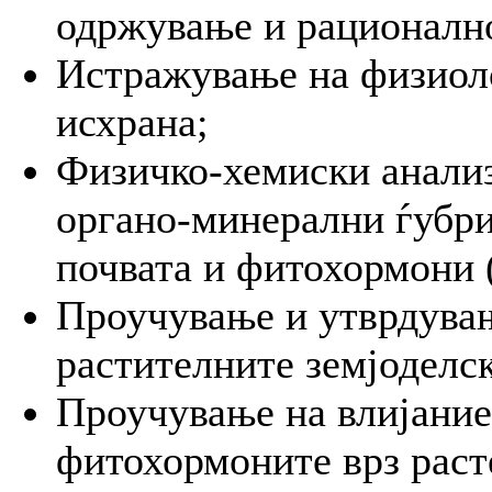
одржување и рационалн
Истражување на физиоло
исхрана;
Физичко-хемиски анализ
органо-минерални ѓубри
почвата и фитохормони 
Проучување и утврдувањ
растителните земјоделс
Проучување на влијание
фитохормоните врз раст