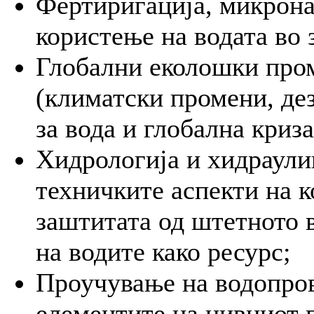
Фертиригација, микрона
користење на водата во 
Глобални еколошки пром
(климатски промени, де
за вода и глобална криза
Хидрологија и хидраули
техничките аспекти на к
заштитата од штетното в
на водите како ресурс;
Проучување на водопро
елементите на нивниот 