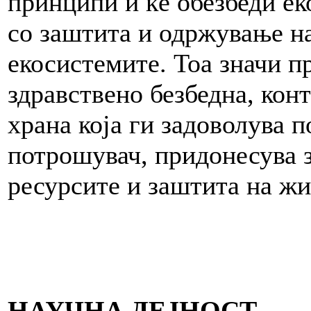
принципи и ќе обезбеди е
со заштита и одржување н
екосистемите. Тоа значи п
здравствено безбедна, кон
храна која ги задоволува 
потрошувач, придонесува 
ресурсите и заштита на жи
НАУЧНА ДЕЈНОСТ