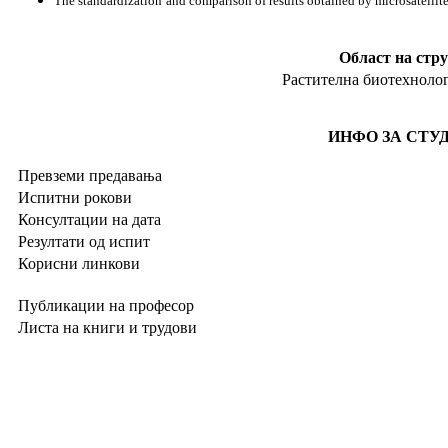
The standardization
and comparison of results obtained by microsatellit
Област на стр
Растителна биотехнолог
ИНФО ЗА СТУ
Превземи предавања
Испитни рокови
Консултации на дата
Резултати од испит
Корисни линкови
Публикации на професор
Листа на книги и трудови