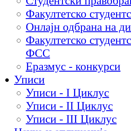
Студентски правобра
Факултетско студент
Онлајн одбрана на д
Факултетско студент
ФСС
Еразмус - конкурси
Уписи
Уписи - I Циклус
Уписи - II Циклус
Уписи - III Циклус