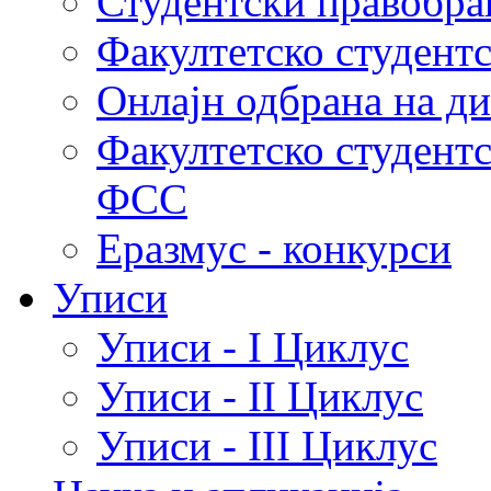
Студентски правобра
Факултетско студент
Онлајн одбрана на д
Факултетско студент
ФСС
Еразмус - конкурси
Уписи
Уписи - I Циклус
Уписи - II Циклус
Уписи - III Циклус