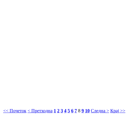
<< Почеток
< Претходна
1
2
3
4
5
6
7
8
9
10
Следна >
Крај >>