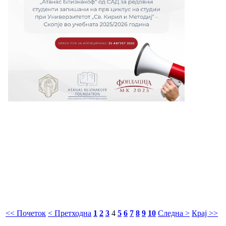
<< Почеток
< Претходна
1
2
3
4
5
6
7
8
9
10
Следна >
Крај >>