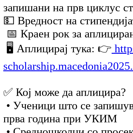
запишани на прв циклус 
💵 Вредност на стипендиј
📅 Краен рок за аплицирањ
🖥 Аплицирај тука: 👉
http
scholarship.macedonia2025.
✅ Кој може да аплицира?
• Ученици што се запишув
прва година при УКИМ
• Средношколци со просек 