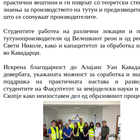
практични вештини и ги поврзат со теоретски сте
знаења за производството на тутун и предизвиците
што се соочуваат производителите.
Студентите работеа на различни локации и п
тутунопроизводители од Велешкиот реон и од ре
Свети Николе, како и капацитетот за обработка н
во Кавадарци.
Искрена благодарност до Алајанс Уан Кавад
довербата, укажаната можност за соработка и зна
поддршка на практичната настава и разво
студентите на Факултетот за земјоделски науки и 
Скопје како неизоставен дел од образовниот проце