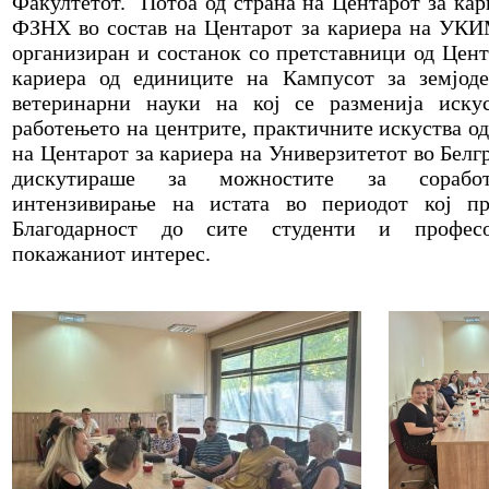
Факултетот. Потоа од страна на Центарот за кар
ФЗНХ во состав на Центарот за кариера на УК
организиран и состанок со претставници од Цент
кариера од единиците на Кампусот за земјод
ветеринарни науки на кој се разменија иску
работењето на центрите, практичните искуства од
на Центарот за кариера на Универзитетот во Белгр
дискутираше за можностите за сораб
интензивирање на истата во периодот кој пр
Благодарност до сите студенти и профес
покажаниот интерес.