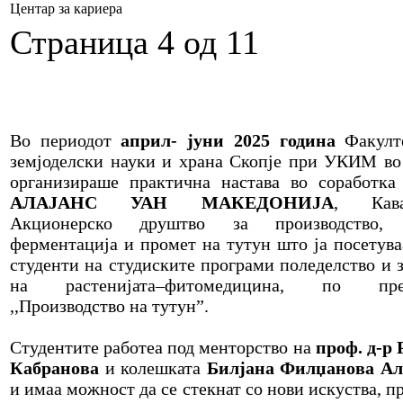
Центар за кариера
Страница 4 од 11
Во периодот
април- јуни 2025 година
Факулте
земјоделски науки и храна Скопје при УКИМ во
организираше практична настава во соработк
АЛАЈАНС УАН МАКЕДОНИЈА
, Кава
Акционерско друштво за производство, 
ферментација и промет на тутун што ја посетува
студенти на студиските програми поледелство и 
на растенијата–фитомедицина, по пре
,,Производство на тутун”.
Студентите работеа под менторство на
проф. д-р
Кабранова
и колешката
Билјана Филџанова Ал
и имаа можност да се стекнат со нови искуства, п