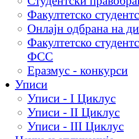
Студентски правобра
Факултетско студент
Онлајн одбрана на д
Факултетско студент
ФСС
Еразмус - конкурси
Уписи
Уписи - I Циклус
Уписи - II Циклус
Уписи - III Циклус