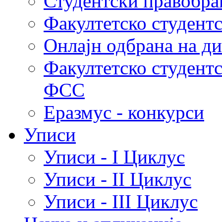
Студентски правобра
Факултетско студент
Онлајн одбрана на д
Факултетско студент
ФСС
Еразмус - конкурси
Уписи
Уписи - I Циклус
Уписи - II Циклус
Уписи - III Циклус