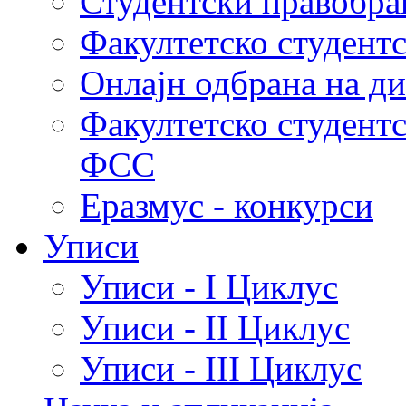
Студентски правобра
Факултетско студент
Онлајн одбрана на д
Факултетско студент
ФСС
Еразмус - конкурси
Уписи
Уписи - I Циклус
Уписи - II Циклус
Уписи - III Циклус