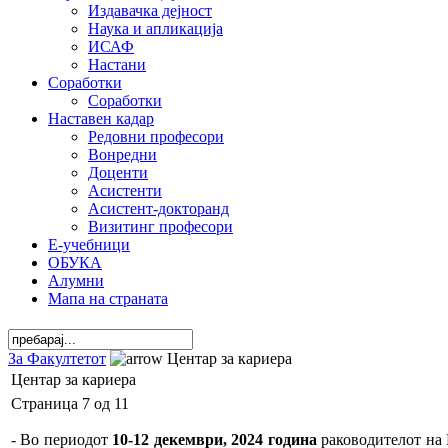
Издавачка дејност
Наука и апликација
ИСАФ
Настани
Соработки
Соработки
Наставен кадар
Редовни професори
Вонредни
Доценти
Асистенти
Асистент-докторанд
Визитинг професори
Е-учебници
ОБУКА
Алумни
Мапа на страната
За Факултетот
Центар за кариера
Центар за кариера
Страница 7 од 11
- Во периодот
10-12 декември, 2024 година
раководителот на 