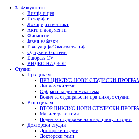
За Факултетот
Визија и цел
Историјат
Локација и контакт
Акти и документи
Финансии
Јавни набавки
Евалуација/Самоевалуација
Одлуки и билтени
Europass CV
ВИДЕО НАДЗОР
Студии
Прв циклус
ПРВ ЦИКЛУС-НОВИ СТУДИСКИ ПРОГРА
Дипломски теми
Одбрана на дипломска тема
Водич за студирање на прв циклус студии
Втор циклус
ВТОР ЦИКЛУС-НОВИ СТУДИСКИ ПРОГР
Магистерски теми
Водич за студирање на втор циклус студии
Докторски студии
Докторски студии
Докторски теми