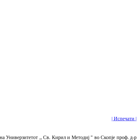
| Испечати |
а Универзитетот ,, Св. Кирил и Методиј " во Скопје проф. д-р