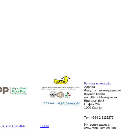
Контакт и локација
Адреса
Факултет за земјоделски
науки и храна
ул. „16-та Македонска
Бригада“ бр.3
П. фах 297
1000 Скопје
Тел: +389 2 3115277
Интернет адреса:
ICY PLUS - APP
ЗАЕМ
www.fznh.ukim.edu.mk