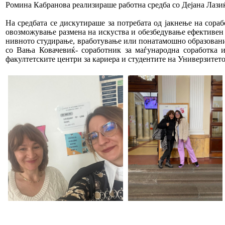
Ромина Кабранова реализираше работна средба со Дејана Лазиќ
На средбата се дискутираше за потребата од јакнење на сора
овозможување размена на искуства и обезбедување ефективен 
нивното студирање, вработување или понатамошно образование.
со Вања Ковачевиќ- соработник за маѓународна соработка и
факултетските центри за кариера и студентите на Универзитето