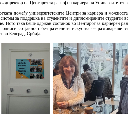
 - директор на Центарот за развој на кариера на Универзитетот 
ботката помеѓу универзитетските Центри за кариера и можноста
систем за поддршка на студентите и дипломираните студенти во
 Исто така беше одржан состанок во Центарот за кариерен разв
 односи со јавност беа разменети искуства се разговараше за
т во Белград, Србија.