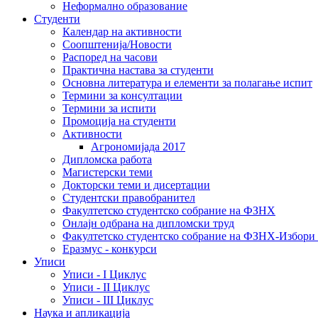
Неформално образование
Студенти
Календар на активности
Соопштенија/Новости
Распоред на часови
Практична настава за студенти
Основна литература и елементи за полагање испит
Термини за консултации
Термини за испити
Промоција на студенти
Активности
Агрономијада 2017
Дипломска работа
Магистерски теми
Докторски теми и дисертации
Студентски правобранител
Факултетско студентско собрание на ФЗНХ
Онлајн одбрана на дипломски труд
Факултетско студентско собрание на ФЗНХ-Избор
Еразмус - конкурси
Уписи
Уписи - I Циклус
Уписи - II Циклус
Уписи - III Циклус
Наука и апликација