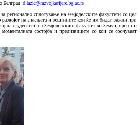
во Белград
d.lazic@razvojkarijere.bg.ac.rs
 за регионално сплотување на земјоделските факултети со цел
 развојот на знаењата и вештините кои ќе им бидат важни при
ој на студентите на Земјоделскиот факултет во Земун, при што
 моменталната состојба и предизвиците со кои се соочуваат