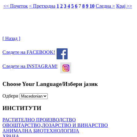
<< Почеток
< Претходна
1
2
3
4
5
6
7
8
9
10
Следна >
Крај >>
[ Назад ]
Следете на FACEBOOK!
Следете на INSTAGRAM!
Choose Your Language/Избери јазик
Одбери
ИНСТИТУТИ
РАСТИТЕЛНО ПРОИЗВОДСТВО
ОВОШТАРСТВО,ЛОЗАРСТВО И ВИНАРСТВО
АНИМАЛНА БИОТЕХНОЛОГИЈА
ХРАНА