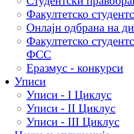
Студентски правобра
Факултетско студент
Онлајн одбрана на д
Факултетско студент
ФСС
Еразмус - конкурси
Уписи
Уписи - I Циклус
Уписи - II Циклус
Уписи - III Циклус