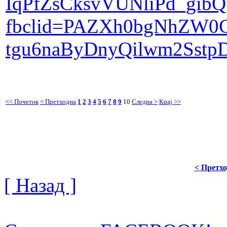
IqPfZsCksvVUNliPd_gibQ
fbclid=PAZXh0bgNhZW0
tgu6naByDnyQilwm2Ss
<< Почеток
< Претходна
1
2
3
4
5
6
7
8
9
10
Следна >
Крај >>
< Претх
[ Назад ]