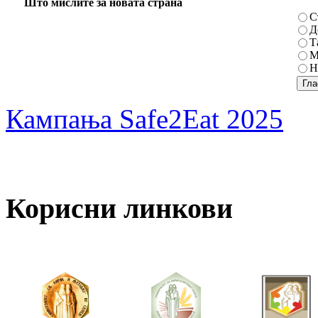
Што мислите за новата страна
С
Д
Т
М
Н
Кампања Safe2Eat 2025
Корисни линкови