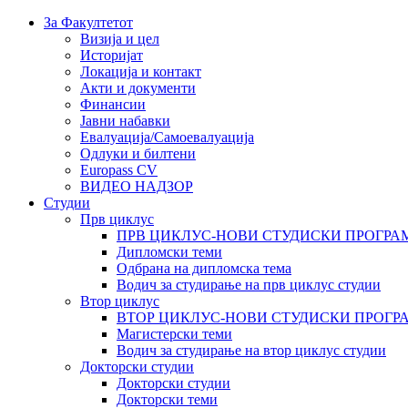
За Факултетот
Визија и цел
Историјат
Локација и контакт
Акти и документи
Финансии
Јавни набавки
Евалуација/Самоевалуација
Одлуки и билтени
Europass CV
ВИДЕО НАДЗОР
Студии
Прв циклус
ПРВ ЦИКЛУС-НОВИ СТУДИСКИ ПРОГРА
Дипломски теми
Одбрана на дипломска тема
Водич за студирање на прв циклус студии
Втор циклус
ВТОР ЦИКЛУС-НОВИ СТУДИСКИ ПРОГР
Магистерски теми
Водич за студирање на втор циклус студии
Докторски студии
Докторски студии
Докторски теми