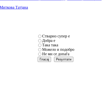
Миткова Татјана
Стварно супер е
Добра е
Така така
Можело и подобро
Не ми се допаѓа