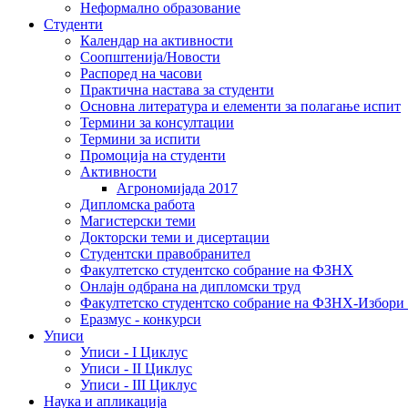
Неформално образование
Студенти
Календар на активности
Соопштенија/Новости
Распоред на часови
Практична настава за студенти
Основна литература и елементи за полагање испит
Термини за консултации
Термини за испити
Промоција на студенти
Активности
Агрономијада 2017
Дипломска работа
Магистерски теми
Докторски теми и дисертации
Студентски правобранител
Факултетско студентско собрание на ФЗНХ
Онлајн одбрана на дипломски труд
Факултетско студентско собрание на ФЗНХ-Избор
Еразмус - конкурси
Уписи
Уписи - I Циклус
Уписи - II Циклус
Уписи - III Циклус
Наука и апликација