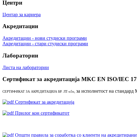
Центри
Центар за кариера
Акредитации
Акредитации - нови студиски програми
Акредитации - стари студиски програми
Лаборатории
Листа на лаборатории
Сертификат за акредитација MKC EN ISO/IEC 17
за исполнетост на стандард
СЕРТИФИКАТ ЗА АКРЕДИТАЦИЈА БР. ЛТ-о5о,
Сертификат за акредитација
Прилог кон сертификатот
Oпшти правила за соработка со клиенти на акредитиранит