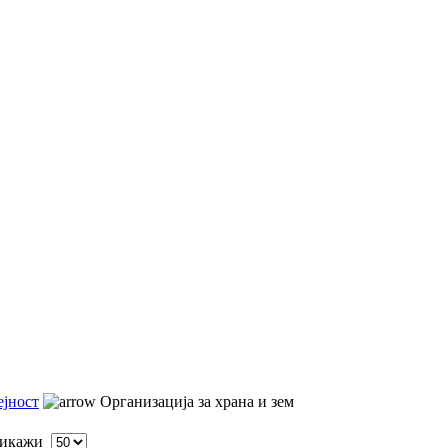
ејност
Организација за храна и зем
икажи