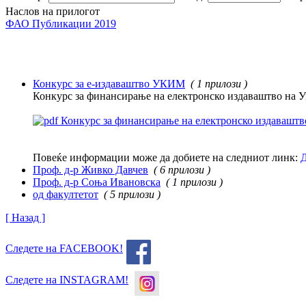
Наслов на прилогот
ФАО Публикации 2019
Конкурс за е-издаваштво УКИМ
( 1 прилози )
Конкурс за финансирање на електронско издаваштво на Ун
Конкурс за финансирање на електронско издаваштво
Повеќе информации може да добиете на следниот линк:
Д
Проф. д-р Живко Давчев
( 6 прилози )
Проф. д-р Соња Ивановска
( 1 прилози )
од факултетот
( 5 прилози )
[ Назад ]
Следете на FACEBOOK!
Следете на INSTAGRAM!