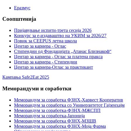
Еразмус
Соопштенија
Пријавување испити-трета сесија 2026
Конкурс за е-издаваштво на УКИМ за 2026/27
Повик за CEEPUS летна школа
Центар за кариера - Оглас
Стипендии од Фондацијата „Атанас Близнакоф“
Центар за кариера - Оглас за платена пракса
Центар за кариера - Стипендии
Центар за кариера-Оглас за практикант
Кампања Safe2Eat 2025
Меморандуми и соработки
Меморандум за соработка ФЗНХ-Харвест Кооператив
Меморандум за соработка со Универзитетот Гајзенхајм
Меморандум за соработка-ФЗНХ-МЖСПП
Меморандум за соработка-Јапонија
Меморандум за соработка ФЗНХ-МЗШВ
Меморандум за соработка ФЗНХ-Моја Фарма