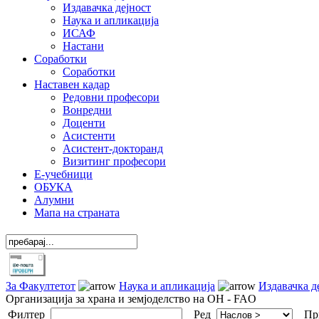
Издавачка дејност
Наука и апликација
ИСАФ
Настани
Соработки
Соработки
Наставен кадар
Редовни професори
Вонредни
Доценти
Асистенти
Асистент-докторанд
Визитинг професори
Е-учебници
ОБУКА
Алумни
Мапа на страната
За Факултетот
Наука и апликација
Издавачка д
Организација за храна и земјоделство на ОН - FAO
Филтер
Ред
Пр