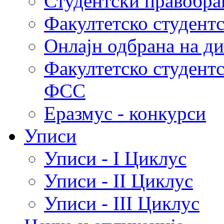
Студентски правобра
Факултетско студент
Онлајн одбрана на д
Факултетско студент
ФСС
Еразмус - конкурси
Уписи
Уписи - I Циклус
Уписи - II Циклус
Уписи - III Циклус