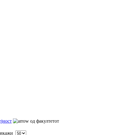
ејност
од факултетот
икажи