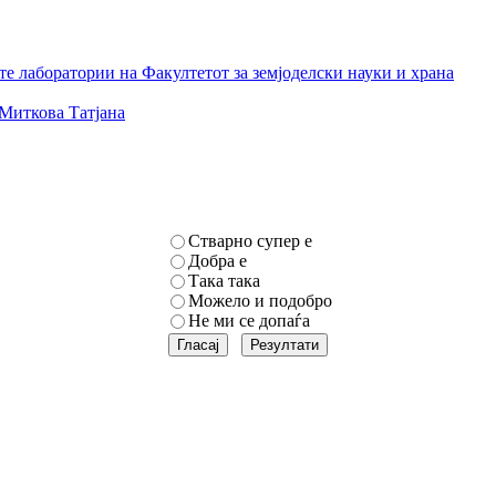
е лаборатории на Факултетот за земјоделски науки и храна
Миткова Татјана
Стварно супер е
Добра е
Така така
Можело и подобро
Не ми се допаѓа