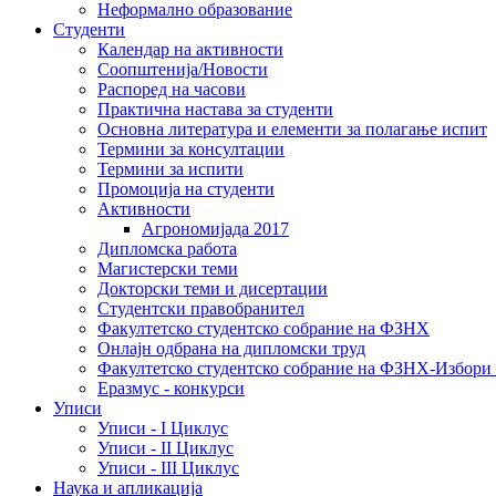
Неформално образование
Студенти
Календар на активности
Соопштенија/Новости
Распоред на часови
Практична настава за студенти
Основна литература и елементи за полагање испит
Термини за консултации
Термини за испити
Промоција на студенти
Активности
Агрономијада 2017
Дипломска работа
Магистерски теми
Докторски теми и дисертации
Студентски правобранител
Факултетско студентско собрание на ФЗНХ
Онлајн одбрана на дипломски труд
Факултетско студентско собрание на ФЗНХ-Избор
Еразмус - конкурси
Уписи
Уписи - I Циклус
Уписи - II Циклус
Уписи - III Циклус
Наука и апликација