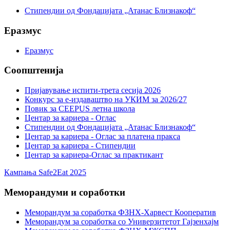
Стипендии од Фондацијата „Атанас Близнакоф“
Еразмус
Еразмус
Соопштенија
Пријавување испити-трета сесија 2026
Конкурс за е-издаваштво на УКИМ за 2026/27
Повик за CEEPUS летна школа
Центар за кариера - Оглас
Стипендии од Фондацијата „Атанас Близнакоф“
Центар за кариера - Оглас за платена пракса
Центар за кариера - Стипендии
Центар за кариера-Оглас за практикант
Кампања Safe2Eat 2025
Меморандуми и соработки
Меморандум за соработка ФЗНХ-Харвест Кооператив
Меморандум за соработка со Универзитетот Гајзенхајм