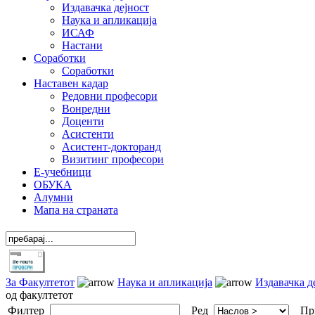
Издавачка дејност
Наука и апликација
ИСАФ
Настани
Соработки
Соработки
Наставен кадар
Редовни професори
Вонредни
Доценти
Асистенти
Асистент-докторанд
Визитинг професори
Е-учебници
ОБУКА
Алумни
Мапа на страната
За Факултетот
Наука и апликација
Издавачка д
од факултетот
Филтер
Ред
Пр