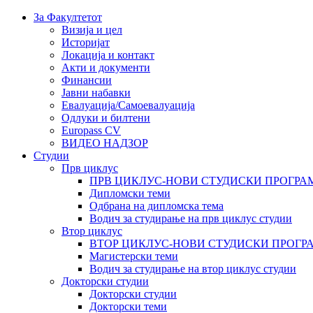
За Факултетот
Визија и цел
Историјат
Локација и контакт
Акти и документи
Финансии
Јавни набавки
Евалуација/Самоевалуација
Одлуки и билтени
Europass CV
ВИДЕО НАДЗОР
Студии
Прв циклус
ПРВ ЦИКЛУС-НОВИ СТУДИСКИ ПРОГРА
Дипломски теми
Одбрана на дипломска тема
Водич за студирање на прв циклус студии
Втор циклус
ВТОР ЦИКЛУС-НОВИ СТУДИСКИ ПРОГР
Магистерски теми
Водич за студирање на втор циклус студии
Докторски студии
Докторски студии
Докторски теми