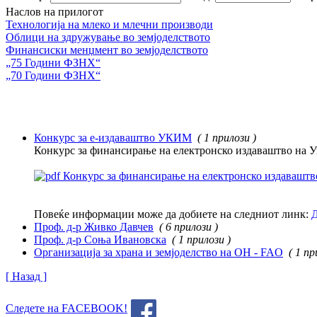
Наслов на прилогот
Технологија на млеко и млечни производи
Облици на здружување во земјоделството
Финансиски менџмент во земјоделството
„75 Години ФЗНХ“
„70 Години ФЗНХ“
Конкурс за е-издаваштво УКИМ
( 1 прилози )
Конкурс за финансирање на електронско издаваштво на Ун
Конкурс за финансирање на електронско издаваштво
Повеќе информации може да добиете на следниот линк:
Д
Проф. д-р Живко Давчев
( 6 прилози )
Проф. д-р Соња Ивановска
( 1 прилози )
Организација за храна и земјоделство на ОН - FAO
( 1 пр
[ Назад ]
Следете на FACEBOOK!