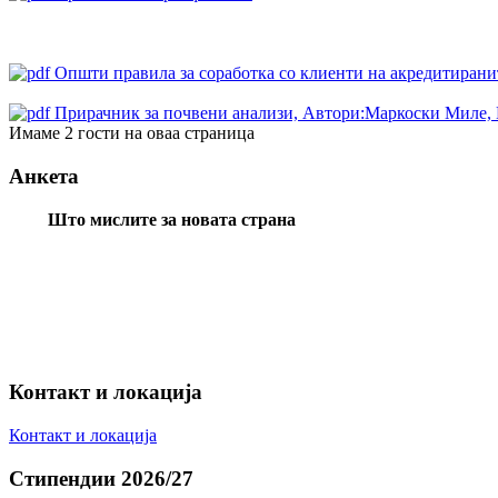
Oпшти правила за соработка со клиенти на акредитиранит
Прирачник за почвени анализи, Автори:Маркоски Миле, 
Имаме 2 гости на оваа страница
Анкета
Што мислите за новата страна
Контакт и локација
Контакт и локација
Стипендии 2026/27