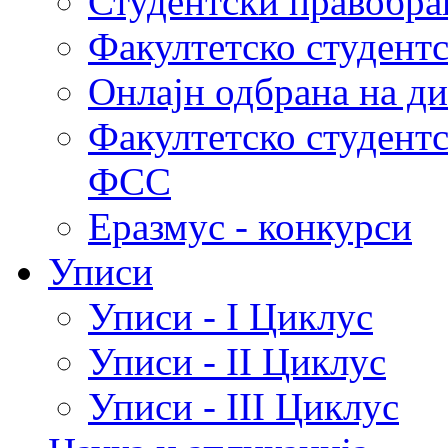
Студентски правобра
Факултетско студент
Онлајн одбрана на д
Факултетско студент
ФСС
Еразмус - конкурси
Уписи
Уписи - I Циклус
Уписи - II Циклус
Уписи - III Циклус