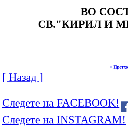
ВО СОСТАВ 
СВ."КИРИЛ И М
< Претх
[ Назад ]
Следете на FACEBOOK!
Следете на INSTAGRAM!