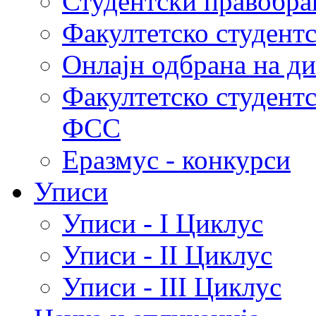
Студентски правобра
Факултетско студент
Онлајн одбрана на д
Факултетско студент
ФСС
Еразмус - конкурси
Уписи
Уписи - I Циклус
Уписи - II Циклус
Уписи - III Циклус