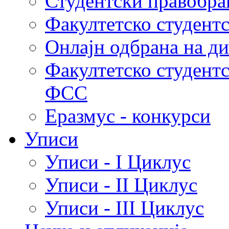
Студентски правобра
Факултетско студент
Онлајн одбрана на д
Факултетско студент
ФСС
Еразмус - конкурси
Уписи
Уписи - I Циклус
Уписи - II Циклус
Уписи - III Циклус