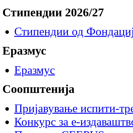
Стипендии 2026/27
Стипендии од Фондациј
Еразмус
Еразмус
Соопштенија
Пријавување испити-тре
Конкурс за е-издавашт