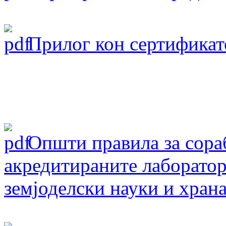
Прилог кон сертификат
Oпшти правила за сораб
акредитираните лаборатор
земјоделски науки и хран