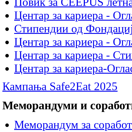
Повик за CEEPUS летн
Центар за кариера - Огл
Стипендии од Фондациј
Центар за кариера - Огл
Центар за кариера - Ст
Центар за кариера-Огла
Кампања Safe2Eat 2025
Меморандуми и сорабо
Меморандум за сорабо