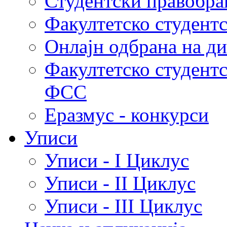
Студентски правобра
Факултетско студент
Онлајн одбрана на д
Факултетско студент
ФСС
Еразмус - конкурси
Уписи
Уписи - I Циклус
Уписи - II Циклус
Уписи - III Циклус