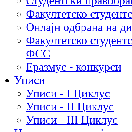
Студентски правобра
Факултетско студент
Онлајн одбрана на д
Факултетско студент
ФСС
Еразмус - конкурси
Уписи
Уписи - I Циклус
Уписи - II Циклус
Уписи - III Циклус