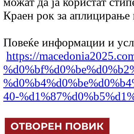
можат да ја користат стип
Краен рок за аплицирање 
Повеќе информации и усло
https://macedonia202
%d0%bf%d0%be%d0%b2
%d0%b4%d0%be%d0%b4
40-%d1%87%d0%b5%d1