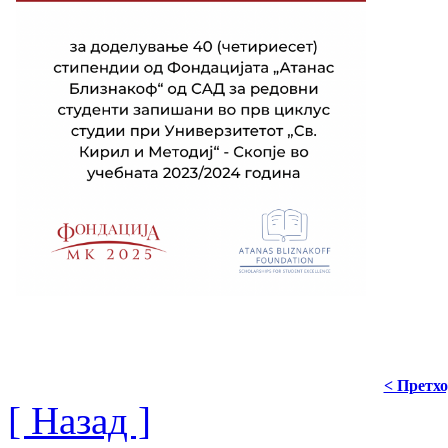
< Претх
[ Назад ]