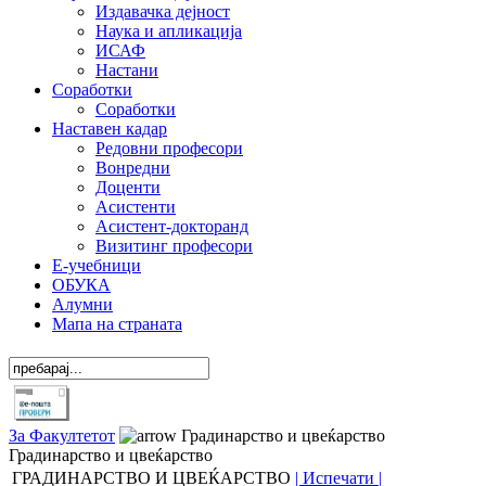
Издавачка дејност
Наука и апликација
ИСАФ
Настани
Соработки
Соработки
Наставен кадар
Редовни професори
Вонредни
Доценти
Асистенти
Асистент-докторанд
Визитинг професори
Е-учебници
ОБУКА
Алумни
Мапа на страната
За Факултетот
Градинарство и цвеќарство
Градинарство и цвеќарство
ГРАДИНАРСТВО И ЦВЕЌАРСТВО
| Испечати |