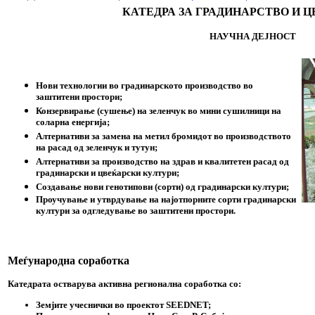
КАТЕДРА ЗА ГРАДИНАРСТВО И 
НАУЧНА ДЕЈНОСТ
Нови технологии во градинарското производство во
заштитени простори;
Конзервирање (сушење) на зеленчук во мини сушилници на
соларна енергија;
Алтернативи за замена на метил бромидот во производството
на расад од зеленчук и тутун;
Алтернативи за производство на здрав и квалитетен расад од
градинарски и цвеќарски култури;
Создавање нови генотипови (сорти) од градинарски култури;
Проучување и утврдување на најотпорните сорти градинарски
култури за одгледување во заштитени простори.
Меѓународна соработка
Катедрата остварува активна регионална соработка со:
Земјите учеснички во проектот SEEDNET;