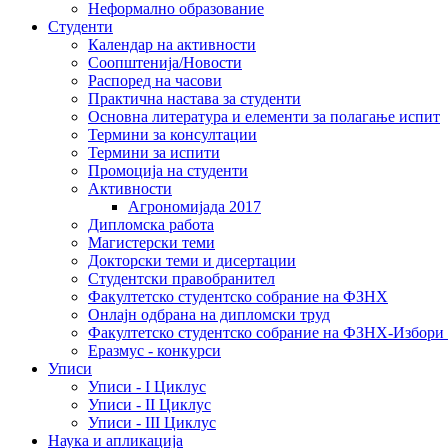
Неформално образование
Студенти
Календар на активности
Соопштенија/Новости
Распоред на часови
Практична настава за студенти
Основна литература и елементи за полагање испит
Термини за консултации
Термини за испити
Промоција на студенти
Активности
Агрономијада 2017
Дипломска работа
Магистерски теми
Докторски теми и дисертации
Студентски правобранител
Факултетско студентско собрание на ФЗНХ
Онлајн одбрана на дипломски труд
Факултетско студентско собрание на ФЗНХ-Избор
Еразмус - конкурси
Уписи
Уписи - I Циклус
Уписи - II Циклус
Уписи - III Циклус
Наука и апликација