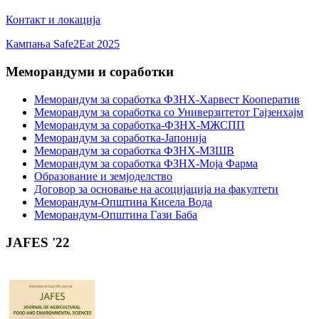
Контакт и локација
Кампања Safe2Eat 2025
Меморандуми и соработки
Меморандум за соработка ФЗНХ-Харвест Кооператив
Меморандум за соработка со Универзитетот Гајзенхајм
Меморандум за соработка-ФЗНХ-МЖСПП
Меморандум за соработка-Јапонија
Меморандум за соработка ФЗНХ-МЗШВ
Меморандум за соработка ФЗНХ-Моја Фарма
Образование и земјоделство
Договор за основање на асоцијација на факултети
Меморандум-Општина Кисела Вода
Меморандум-Општина Гази Баба
JAFES '22