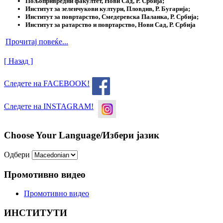
Пољопривредни факултет, Нови Сад, Р. Србија;
Институт за зеленчукови култури, Пловдив, Р. Бугарија;
Институт за повртарство, Смедеревска Паланка, Р. Србија;
Институт за ратарство и повртарство, Нови Сад, Р. Србија
Прочитај повеќе...
[ Назад ]
Следете на FACEBOOK!
Следете на INSTAGRAM!
Choose Your Language/Избери јазик
Одбери
Промотивно видео
Промотивно видео
ИНСТИТУТИ