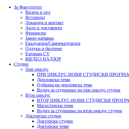
За Факултетот
Визија и цел
Историјат
Локација и контакт
Акти и документи
Финансии
Јавни набавки
Евалуација/Самоевалуација
Одлуки и билтени
Europass CV
ВИДЕО НАДЗОР
Студии
Прв циклус
ПРВ ЦИКЛУС-НОВИ СТУДИСКИ ПРОГРА
Дипломски теми
Одбрана на дипломска тема
Водич за студирање на прв циклус студии
Втор циклус
ВТОР ЦИКЛУС-НОВИ СТУДИСКИ ПРОГР
Магистерски теми
Водич за студирање на втор циклус студии
Докторски студии
Докторски студии
Докторски теми