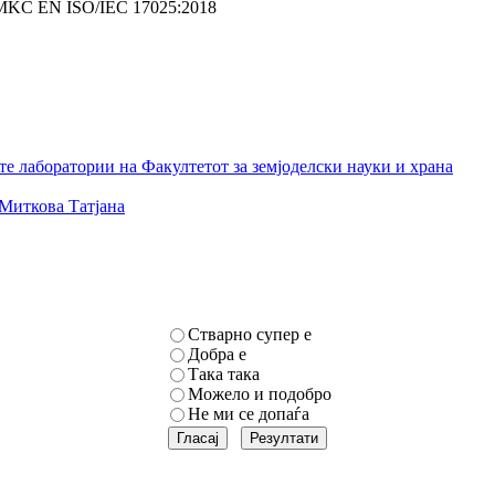
 MKC EN ISO/IEC 17025:2018
е лаборатории на Факултетот за земјоделски науки и храна
Миткова Татјана
Стварно супер е
Добра е
Така така
Можело и подобро
Не ми се допаѓа