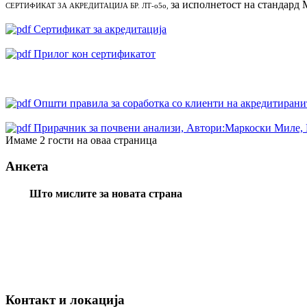
за исполнетост на стандард
СЕРТИФИКАТ ЗА АКРЕДИТАЦИЈА БР. ЛТ-о5о,
Сертификат за акредитација
Прилог кон сертификатот
Oпшти правила за соработка со клиенти на акредитиранит
Прирачник за почвени анализи, Автори:Маркоски Миле, 
Имаме 2 гости на оваа страница
Анкета
Што мислите за новата страна
Контакт и локација