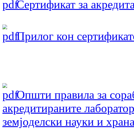
Сертификат за акредита
Прилог кон сертификат
Oпшти правила за сораб
акредитираните лаборатор
земјоделски науки и хран