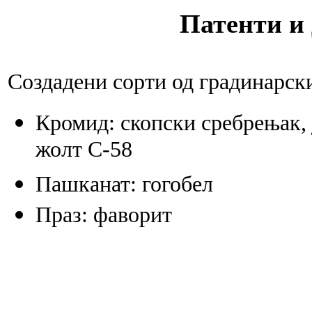
Патенти и 
Создадени сорти од градинарск
Кромид: скопски сребрењак, ј
жолт С-58
Пашканат: гогобел
Праз: фаворит