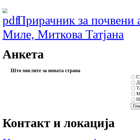
Прирачник за почвени 
Миле, Миткова Татјана
Анкета
Што мислите за новата страна
С
Д
Т
М
Н
Контакт и локација