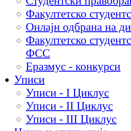
Студентски правобра
Факултетско студент
Онлајн одбрана на д
Факултетско студент
ФСС
Еразмус - конкурси
Уписи
Уписи - I Циклус
Уписи - II Циклус
Уписи - III Циклус