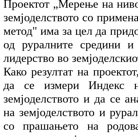
Проектот „Мерење на ниво
земјоделството со примен
метод" има за цел да прид
од руралните средини и
лидерство во земјоделскио
Како резултат на проектот
да се измери Индекс н
земјоделството и да се а
на земјоделството и рурал
со прашањето на родов