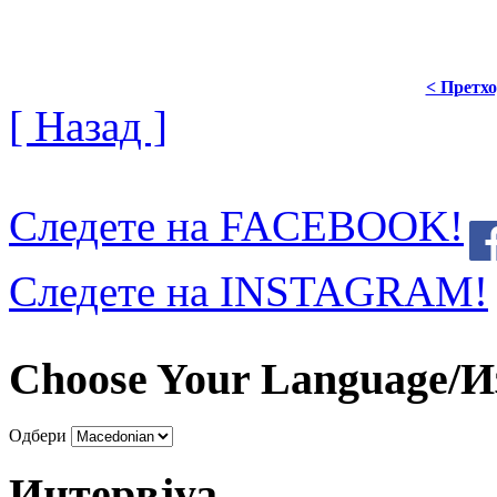
< Претх
[ Назад ]
Следете на FACEBOOK!
Следете на INSTAGRAM!
Choose Your Language/И
Одбери
Интервјуа