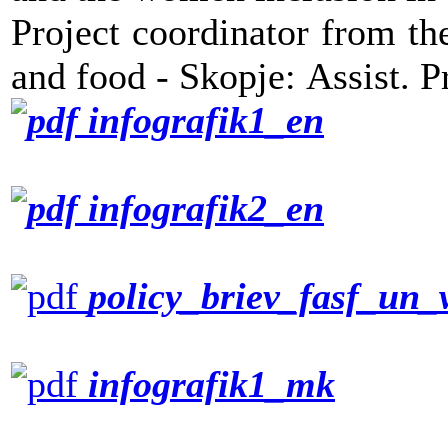
Project coordinator from th
and food - Skopje: Assist.
infografik1_en
infografik2_en
policy_briev_fasf_un
infografik1_mk