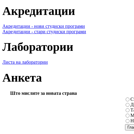
Акредитации
Акредитации - нови студиски програми
Акредитации - стари студиски програми
Лаборатории
Листа на лаборатории
Анкета
Што мислите за новата страна
С
Д
Т
М
Н