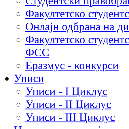
Студентски правобра
Факултетско студент
Онлајн одбрана на д
Факултетско студент
ФСС
Еразмус - конкурси
Уписи
Уписи - I Циклус
Уписи - II Циклус
Уписи - III Циклус