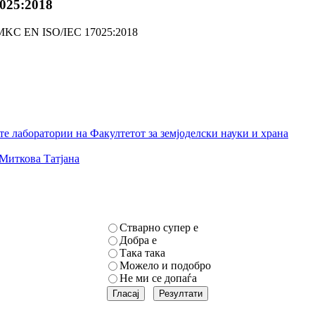
025:2018
 MKC EN ISO/IEC 17025:2018
е лаборатории на Факултетот за земјоделски науки и храна
Миткова Татјана
Стварно супер е
Добра е
Така така
Можело и подобро
Не ми се допаѓа