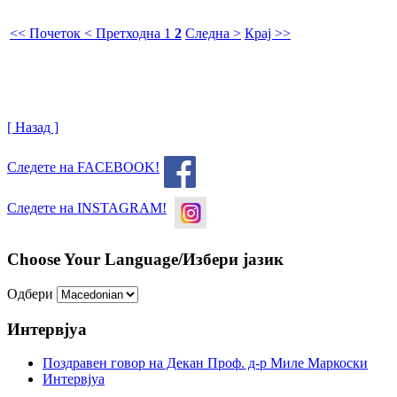
<< Почеток
< Претходна
1
2
Следна >
Крај >>
[ Назад ]
Следете на FACEBOOK!
Следете на INSTAGRAM!
Choose Your Language/Избери јазик
Одбери
Интервјуа
Поздравен говор на Декан Проф. д-р Миле Маркоски
Интервјуа