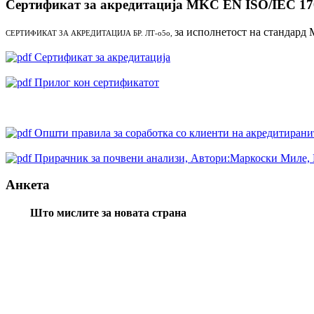
Сертификат за акредитација MKC EN ISO/IEC 17
за исполнетост на стандард
СЕРТИФИКАТ ЗА АКРЕДИТАЦИЈА БР. ЛТ-о5о,
Сертификат за акредитација
Прилог кон сертификатот
Oпшти правила за соработка со клиенти на акредитиранит
Прирачник за почвени анализи, Автори:Маркоски Миле, 
Анкета
Што мислите за новата страна