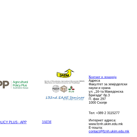
Контакт и локација
Адреса
Факултет за земјоделски
науки и храна
ул. „16-та Македонска
Бригада“ бр.3
П. фах 297
1000 Скопје
Тел: +389 2 3115277
Интернет адреса:
ICY PLUS - APP
ЗАЕМ
www.fznh.ukim.edu.mk
E-пошта:
contact@fznh.ukim.edu.mk