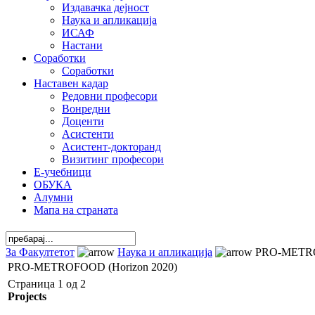
Издавачка дејност
Наука и апликација
ИСАФ
Настани
Соработки
Соработки
Наставен кадар
Редовни професори
Вонредни
Доценти
Асистенти
Асистент-докторанд
Визитинг професори
Е-учебници
ОБУКА
Алумни
Мапа на страната
За Факултетот
Наука и апликација
PRO-METROF
PRO-METROFOOD (Horizon 2020)
Страница 1 од 2
Projects