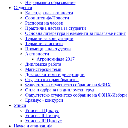
Неформално образование
Студенти
Календар на активности
Соопштенија/Новости
Распоред на часови
Практична настава за студенти
Основна литература и елементи за полагање испит
Термини за консултации
Термини за испити
Промоција на студенти
Активности
Агрономијада 2017
Дипломска работа
Магистерски теми
Докторски теми и дисертации
Студентски правобранител
Факултетско студентско собрание на ФЗНХ
Онлајн одбрана на дипломски труд
Факултетско студентско собрание на ФЗНХ-Избор
Еразмус - конкурси
Уписи
Уписи - I Циклус
Уписи - II Циклус
Уписи - III Циклус
Наука и апликација