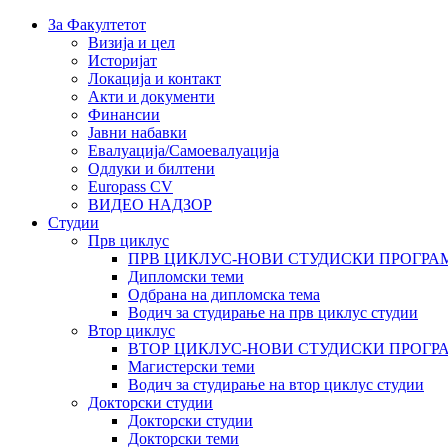
За Факултетот
Визија и цел
Историјат
Локација и контакт
Акти и документи
Финансии
Јавни набавки
Евалуација/Самоевалуација
Одлуки и билтени
Europass CV
ВИДЕО НАДЗОР
Студии
Прв циклус
ПРВ ЦИКЛУС-НОВИ СТУДИСКИ ПРОГРА
Дипломски теми
Одбрана на дипломска тема
Водич за студирање на прв циклус студии
Втор циклус
ВТОР ЦИКЛУС-НОВИ СТУДИСКИ ПРОГР
Магистерски теми
Водич за студирање на втор циклус студии
Докторски студии
Докторски студии
Докторски теми