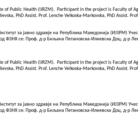
e of Public Health (IJRZM). Participant in the project is Faculty of A
ka-Ilievska, PhD Assist. Prof. Lenche Velkoska-Markovska, PhD Assist
титут за јавно здравје на Република Македонија (ИЈЗРМ) Учесни
од ФЗНХ се: Проф. д-р Биљана Петановска-Илиевска Доц. д-р Лен
e of Public Health (IJRZM). Participant in the project is Faculty of A
-Ilievska, PhD Assist. Prof. Lenche Velkoska-Markovska, PhD Assist. Pr
титут за јавно здравје на Република Македонија (ИЈЗРМ) Учесни
од ФЗНХ се: Проф. д-р Биљана Петановска-Илиевска Доц. д-р Лен