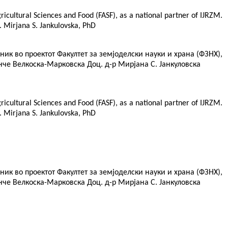
gricultural Sciences and Food (FASF), as a national partner of IJRZM.
. Prof. Mirjana S. Jankulovska, PhD
к во проектот Факултет за земјоделски науки и храна (ФЗНХ),
че Велкоска-Марковска Доц. д-р Мирјана С. Јанкуловска
gricultural Sciences and Food (FASF), as a national partner of IJRZM.
of. Mirjana S. Jankulovska, PhD
к во проектот Факултет за земјоделски науки и храна (ФЗНХ),
че Велкоска-Марковска Доц. д-р Мирјана С. Јанкуловска