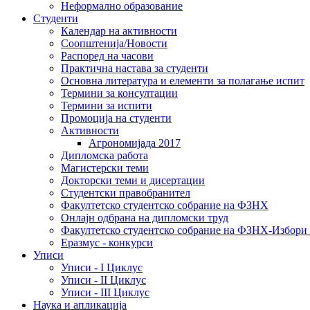
Неформално образование
Студенти
Календар на активности
Соопштенија/Новости
Распоред на часови
Практична настава за студенти
Основна литература и елементи за полагање испит
Термини за консултации
Термини за испити
Промоција на студенти
Активности
Агрономијада 2017
Дипломска работа
Магистерски теми
Докторски теми и дисертации
Студентски правобранител
Факултетско студентско собрание на ФЗНХ
Онлајн одбрана на дипломски труд
Факултетско студентско собрание на ФЗНХ-Избор
Еразмус - конкурси
Уписи
Уписи - I Циклус
Уписи - II Циклус
Уписи - III Циклус
Наука и апликација