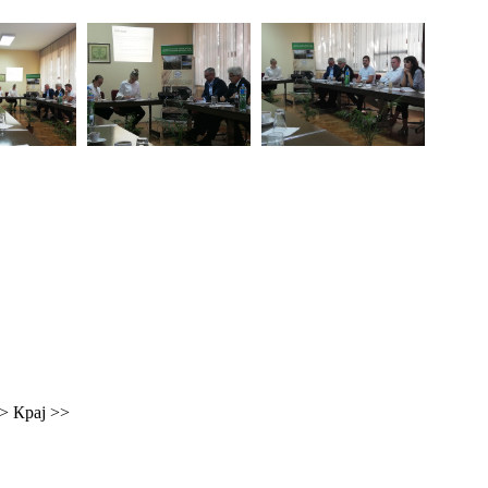
 >
Крај >>