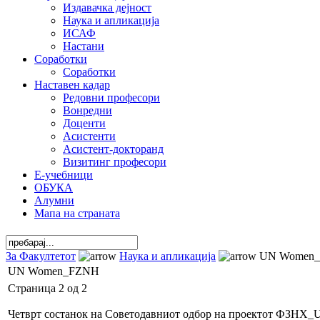
Издавачка дејност
Наука и апликација
ИСАФ
Настани
Соработки
Соработки
Наставен кадар
Редовни професори
Вонредни
Доценти
Асистенти
Асистент-докторанд
Визитинг професори
Е-учебници
ОБУКА
Алумни
Мапа на страната
За Факултетот
Наука и апликација
UN Women
UN Women_FZNH
Страница 2 од 2
Четврт состанок на Советодавниот одбор на проектот ФЗНХ