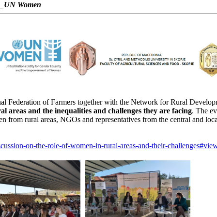
НХ_UN Women
al Federation of Farmers together with the Network for Rural Developm
al areas and the inequalities and challenges they are facing
. The e
from rural areas, NGOs and representatives from the central and loca
cussion-on-the-role-of-women-in-rural-areas-and-their-challenges#vie