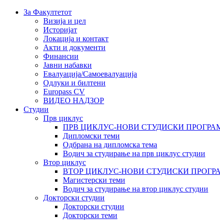
За Факултетот
Визија и цел
Историјат
Локација и контакт
Акти и документи
Финансии
Јавни набавки
Евалуација/Самоевалуација
Одлуки и билтени
Europass CV
ВИДЕО НАДЗОР
Студии
Прв циклус
ПРВ ЦИКЛУС-НОВИ СТУДИСКИ ПРОГРА
Дипломски теми
Одбрана на дипломска тема
Водич за студирање на прв циклус студии
Втор циклус
ВТОР ЦИКЛУС-НОВИ СТУДИСКИ ПРОГР
Магистерски теми
Водич за студирање на втор циклус студии
Докторски студии
Докторски студии
Докторски теми