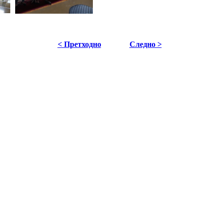
< Претходно
Следно >