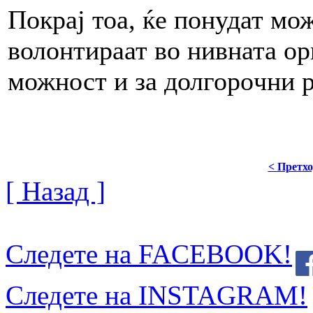
Покрај тоа, ќе понудат мо
волонтираат во нивната ор
можност
и
за долгоро
ч
ни 
< Претх
[ Назад ]
Следете на FACEBOOK!
Следете на INSTAGRAM!