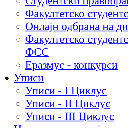
Студентски правобра
Факултетско студент
Онлајн одбрана на д
Факултетско студент
ФСС
Еразмус - конкурси
Уписи
Уписи - I Циклус
Уписи - II Циклус
Уписи - III Циклус